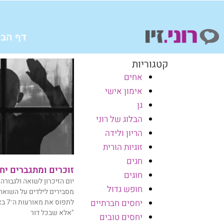
ילוג
תוכן
דף הבי
קטגוריות
אחים
אימון אישי
גן
הבלוג של רוני
הריון ולידה
זוגיות הורית
חגים
זוכרים ומתגברים יח
חוגים
יום הזיכרון לשואה ולגבור
חופש גדול
מסבירים לילדים על השואה,
לתפוס
יחסים חברתיים
"אלא שבכל דור
יחסים טובים