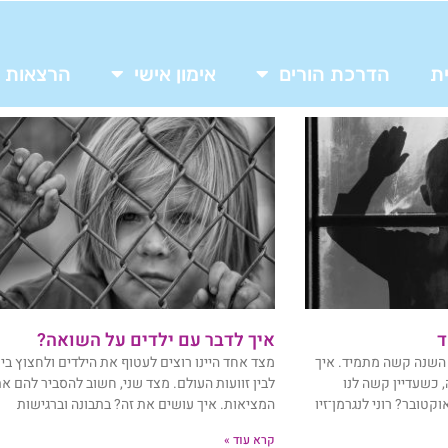
ת
הדרכת הורים
אימון אישי
הרצאות
ד
איך לדבר עם ילדים על השואה?
ה השנה קשה מתמיד. איך
מצד אחד היינו רוצים לעטוף את הילדים ולחצוץ בי
 כשעדיין קשה לנו
לבין זוועות העולם. מצד שני, חשוב להסביר להם א
 את מאורעות ה־7 באוקטובר? רוני לנגרמן־זיו
המציאות. איך עושים את זה? בתבונה וברגישות
קרא עוד »