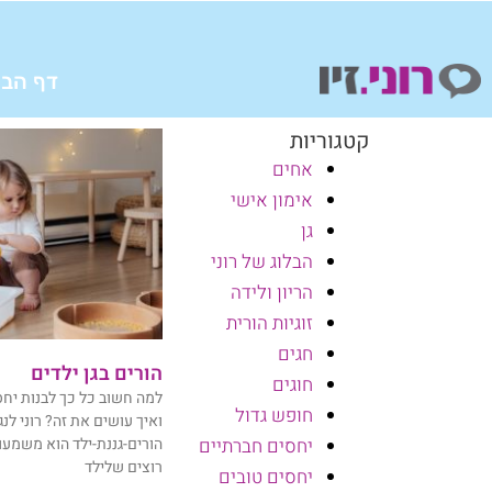
ילוג
תוכן
דף הבי
קטגוריות
אחים
אימון אישי
גן
הבלוג של רוני
הריון ולידה
זוגיות הורית
חגים
הורים בגן ילדים
חוגים
למה חשוב כל כך לבנות יחס
חופש גדול
ואיך עושים את זה? רוני לנ
הורים-גננת-ילד הוא משמעו
יחסים חברתיים
רוצים שלילד
יחסים טובים