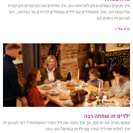
איך מגיעים בשלום ובזמן לארוחת החג, איך צולחים את הקיטורים והביקורת
של המארחת, ואיך מתמודדים עם ילדים שעלולים להירדם על הצלחת… רוני
לנגרמן־זיו החגים הם
קרא עוד »
ילדים זה שמחה-רבה
אמנם חצינו את ים סוף, אך איך נחצה את ליל הסדר המשפחתי? רוני לנגרמן זיו
איך לצלוח את ליל הסדר עם ילדים קטנים? הנה כמה