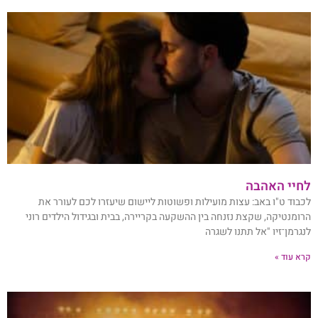
לחיי האהבה
לכבוד ט"ו באב: עצות מועילות ופשוטות ליישום שיעזרו לכם לעורר את
הרומנטיקה, שקצת נזנחה בין ההשקעה בקריירה, בבית ובגידול הילדים רוני
לנגרמן־זיו "אל תתנו לשגרה
קרא עוד »