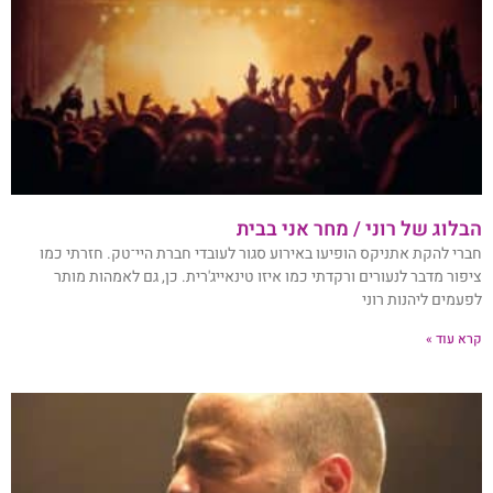
הבלוג של רוני / מחר אני בבית
חברי להקת אתניקס הופיעו באירוע סגור לעובדי חברת היי־טק. חזרתי כמו
ציפור מדבר לנעורים ורקדתי כמו איזו טינאייג'רית. כן, גם לאמהות מותר
לפעמים ליהנות רוני
קרא עוד »