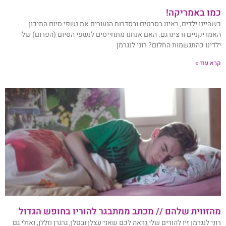
כמו באמריקה!
כשהיינו ילדים, ראינו בסרטים ובסדרות הנעורים את נשפי סיום התיכון
האמריקניים ורצינו גם. האם אנחנו מתחייסים לנשפי הסיום (הפרום) של
ילדינו כהתגשמות החלום? רוני לנגרמן
קרא עוד »
מהזווית שלהם // מכתב ממתבגר להוריו בחופש הגדול
רוני לנגרמן זיו להורים שלי,נראה לכם שאני עצלן ובטלן, גרגרן וזללן, ואולי גם