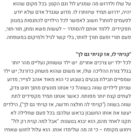
על שלו ולדרוש מה שמגיע לו? וגם הקטן: בכל מקום שהוא
יהיה, ידרוש תמיד שיוותרו לו. מדוע שנגדל אדם שלא יודע
לפעמים לוותר? חשוב לאפשר לכל הילדים להתנסות במגוון
תפקידים. ללמד אותם להסתדר – לעשות משא ומתן, תור-תור,
פעם תורי ופעם תורך לוותר, בלי קשר לגיל ולמיקום במשפחה.
"קניתי לו, אז קניתי גם לך"
לכל ילד יש צרכים אחרים. יש ילד ששוחק נעליים מהר יותר
בגלל צורת ההליכה שלו, או משום שהוא משחק כדורגל; יש ילד
שמסיים חבילת צבעים בשבוע כי הוא מאוד אוהב לצייר; מדוע
שניתן לילדים שווה בשווה? כי אנחנו מונעים מתוך חוש צדק,
לעתים קצת יותר מפותח. כאשר אנחנו תמיד מקפידים לתת
שווה בשווה ("קניתי לה חולצה חדשה, אז קניתי גם לך"), הילדים
יעשו את אותו החשבון בראש שלהם: בכל פעם שחלילה לא
תקנו לאחד מהם, הוא יבוא בטענות: "אבל למה קנית רק לו?"
ויחוש מקופח – כי זה מה שלימדו אותו. הוא עלול לחוש שאחיו