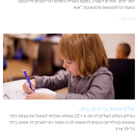
יותר ימים. חוזרים לשגרה, בפעם השנייה החודש רוני לנגרמן־זיו הבוקר
התעוררנו לווטסאפ מהמחנכת: "אנא
קרא עוד »
אל"ף אוהל, בי"ת זה בית…
המילון השלם לעולים לכיתה א' ו־22 שאלות שכדאי לשאול את עצמנו לפני
שאנחנו (והילדים) נכנסים לראשונה לבית הספר רוני לנגרמן־זיו אמונה בילד:
כל ילד צריך