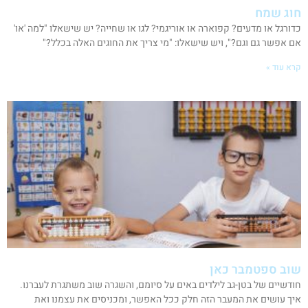
חוג שמח
כדורגל או מדעים? קפוארה או אוריגמי? לגו או שחייה? יש שישאלו "למה 'או'
אם אפשר גם וגם?", ויש שישאלו: "מי צריך את החוגים האלה בכלל?"
קרא עוד »
שוב ספטמבר כאן
חודשיים של בטן-גב לילדים באים על סיומם, והשגרה שוב משתגרת לעברנו.
איך עושים את המעבר הזה חלק ככל האפשר, ומכניסים את עצמנו ואת