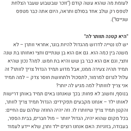
לעומת מה שהוא עשה קודם ("זוכר שבשבוע שעבר הצלחת
לטפס רק שלב אחד בסולם ותראה, היום אתה כבר מטפס
שניים!").
"היא קטנה תוותר לה"
יש לנו נטייה לדרוש מהגדול להיות בוגר, אחראי וותרן – לא
משנה בין כמה הוא. גם אם הוא בן שנתיים וחצי ואחותו בת שנה
וחצי, וגם אם הוא כבר בן שש והיא בת חמש. למה? נכון שהיא
תמיד תהיה צעירה ממנו, אבל מדוע תמיד הגדול צריך לוותר? זה
עלול לגרום למרמור, לתסכול ולתחושת חוסר צדק – למה תמיד
אני צריך לווותר? למה מגיע לה יותר?
בנוסף, וחשוב לא פחות: בכך שאנחנו באים תמיד באותן דרישות
לאותו ילד – אנחנו מקבעים תפקידים: הגדול תמיד צריך לוותר,
והקטן תמיד צריך שיוותרו לו. וזה יהיה החוזה שלהם עם החיים:
בכל מקום שהוא יהיה, הגדול יוותר – מול חברים, בבית הספר,
בעבודה, בזוגיות: האם אנחנו רוצים ילד ותרן, שלא יידע לעמוד