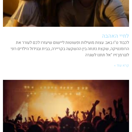
לחיי האהבה
לכבוד ט"ו באב: עצות מועילות ופשוטות ליישום שיעזרו לכם לעורר את
הרומנטיקה, שקצת נזנחה בין ההשקעה בקריירה, בבית ובגידול הילדים רוני
לנגרמן־זיו "אל תתנו לשגרה
קרא עוד »