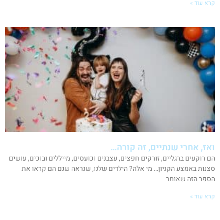
קרא עוד »
ואז, אחרי שנתיים, זה קורה…
הם רוקעים ברגליים, זורקים חפצים, עצבנים וכועסים, מייללים ובוכים, עושים
סצנות באמצע הקניון… מי אלה? הילדים שלנו, שנראה שגם הם קראו את
הספר הזה שאומר
קרא עוד »