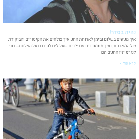
נהיה בסדר!
איך מגיעים בשלום ובזמן לארוחת החג, איך צולחים את הקיטורים והביקורת
של המארחת, ואיך מתמודדים עם ילדים שעלולים להירדם על הצלחת… רוני
לנגרמן־זיו החגים הם
קרא עוד »