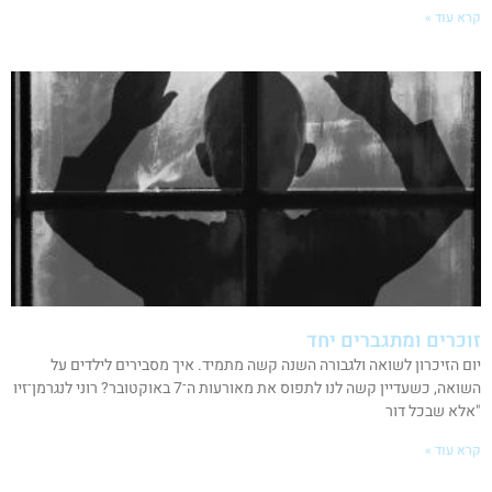
קרא עוד »
זוכרים ומתגברים יחד
יום הזיכרון לשואה ולגבורה השנה קשה מתמיד. איך מסבירים לילדים על
השואה, כשעדיין קשה לנו לתפוס את מאורעות ה־7 באוקטובר? רוני לנגרמן־זיו
"אלא שבכל דור
קרא עוד »