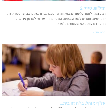
חזל"ש, טייק 2
הגיע הזמן לחזור ללימודים, בתקווה שהפעם נשרוד בגנים ובבית הספר קצת
יותר ימים. חוזרים לשגרה, בפעם השנייה החודש רוני לנגרמן־זיו הבוקר
התעוררנו לווטסאפ מהמחנכת: "אנא
קרא עוד »
אל"ף אוהל, בי"ת זה בית…