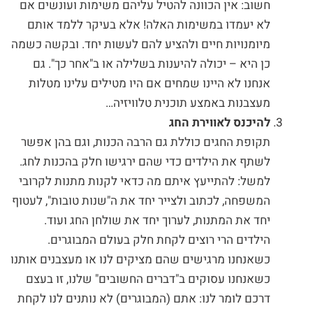
חשוב: אין הכוונה להטיל עליהם משימות ועונשים אם
לא יעמדו במשימות האלה! אלא בעיקר ללמד אותם
מיומנויות חיים ולהציע להם לעשות יחד. ובקשה כשמה
כן היא – יכולה להיענות בשלילה או ב"אחר כך". גם
אנחנו לא היינו שמחים אם היו מטילים עלינו מטלות
מעצבנות באמצע תוכנית טלוויזיה…
להיכנס לאווירת החג
תקופת החגים כוללת גם הרבה הכנות, וגם בהן אפשר
לשתף את הילדים כדי שהם ירגישו חלק בהכנות לחג.
למשל: להתייעץ איתם מה כדאי לקנות מתנות לקרובי
המשפחה, לכתוב ולצייר יחד את ה"שנות טובות", לעטוף
יחד את המתנות, לערוך יחד את שולחן החג ועוד.
הילדים הרי רוצים לקחת חלק בעולם המבוגרים.
כשאנחנו מרגישים שהם מציקים לנו או מעצבנים אותנו
כשאנחנו עסוקים ב"דברים החשובים" שלנו, זו בעצם
דרכם לומר לנו: אתם (המבוגרים) לא נותנים לנו לקחת