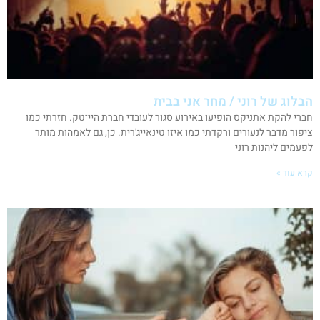
הבלוג של רוני / מחר אני בבית
חברי להקת אתניקס הופיעו באירוע סגור לעובדי חברת היי־טק. חזרתי כמו
ציפור מדבר לנעורים ורקדתי כמו איזו טינאייג'רית. כן, גם לאמהות מותר
לפעמים ליהנות רוני
קרא עוד »