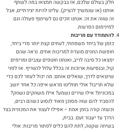
חלק בעולם שלכם, אז בבקשה תמצאו במה לשתף
אותנו (או שנמשיך להציק). עלינו להיות יצירתיים, אבל
זה שווה את זה: אנחנו זוכים גם לשיתוף פעולה וגם
למינימום הפרעות.
להתמודד עם מריבות
כזמן של ביחד משפחתי, לעתים קצת יותר מדי ביחד,
חופשת החגים מועדת למריבות אחים. נראה שהם
ימצאו כל סיבה לריב, ואנחנו חוטפים עצבים ומרימים
קול, ובנסיעות ארוכות זה בכלל עלול להטריף. אז לפני
שיוצאים לדרך, שואלים אותם: מה יכול לעזור לכם כדי
שלא תריבו? אולי תחליטו מראש איפה כל אחד יושב
במכונית? אילו שירים נשמע? אילו משחקים נשחק?
להסביר להם שזה מסוכן מאוד לנסוע כשהם רבים,
וכשזה קורה בזמן אמת – אפילו לעצור את המכונית בצד
הדרך עד יעבור זעם. בבית,
בשיחה שקטה, לתת להם כלים לפתור מריבות: אולי