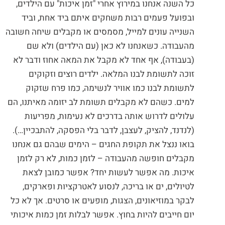
כל השנה אנחנו במירוץ אחרי "זמן איכות" עם הילדים,
ובפועל פעמים רבות משחקים איתם ביד אחת, וביד
השנייה עונים למייל, מסמסים או מקבלים שיחה חשובה
מהעבודה. כשאנחנו לא כאן (עם הילדים) ולא שם
(בעבודה), אף אחד לא מקבל את המאה אחוז ודבר לא
זוכה לתשומת לבנו המלאה. ילדים רוצים וזקוקים
לתשומת לבנו כמו אוויר לנשימה, כמו פרח שזקוק
למים. כשהם לא מקבלים תשומת לב יזומה מאיתנו, הם
עלולים לדרוש אותה בדרכים לא נעימות, מפריעות
(לנדנד, להציק, לעצבן, לדבר בלי הפסקה, להתבכיין…).
בואו ננצל את תקופת החגים – הימים שבהם גם אנחנו
מקבלים חופשה מהעבודה – לזמן כמות, לא רק לזמן
איכות. מה אפשר לעשות יחד? אפשר כמובן לצאת
לטיולים, ים או בריכה, לנסוע לאטרקציות ופארקים,
לבקר במוזיאונים, הצגות, מופעים או סרטים. אך לא כל
יום חייבים להיות בחוץ. אפשר לבלות זמן כמות איכותי