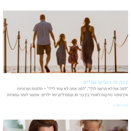
ככה זה כשיש שניים
"למה את לא מרשה לו?!"; "למה אתה לא עוזר לי?!" – תלונות וטרוניות
אין־ספור נזרקות לאוויר בין בני זוג שמגדלים יחד ילדים. אפשר לומר שזוגיות
קרא עוד »