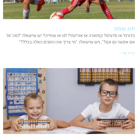
חוג שמח
כדורגל או מדעים? קפוארה או אוריגמי? לגו או שחייה? יש שישאלו "למה 'או'
אם אפשר גם וגם?", ויש שישאלו: "מי צריך את החוגים האלה בכלל?"
קרא עוד »