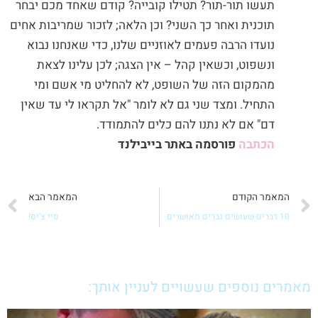
תעשו תור-תור? תטילו קובייה? קודם שאחד מכם יבחר
תוכנית ואחר כך השני? וכן הלאה; לזכור שמריבות אחים
נועדו הרבה פעמים לאוזניים שלנו, כדי שאנחנו נבוא
ונשפוט, וכשאין קהל – אין הצגה; לכן עלינו לצאת
מהמקום הזה של השופט, לא להחליט מי אשם ומי
התחיל. ומצד שני גם לא לומר "אל תקראו לי עד שאין
דם" אם לא נתנו להם כלים להתמודד.
הכתבה
פורסמה באתר בייבילנד
קודם
ה
המאמר הקודם
המאמר הבא
10 דברים שעושים גברים מאושרים
סיי צ'יס!
מאמרים נוספים שעשויים לעניין אותך: