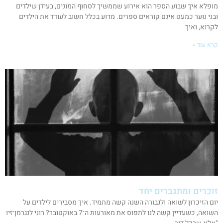
מופלא איך שבוע הספר הוא אירוע שממשיך לסחוף המונים, בעידן שילדים
ובני נוער כמעט אינם קוראים ספרים. מדוע בכלל חשוב לעודד את הילדים
לקרוא, ואיך
קרא עוד »
זוכרים ומתגברים יחד
יום הזיכרון לשואה ולגבורה השנה קשה מתמיד. איך מסבירים לילדים על
השואה, כשעדיין קשה לנו לתפוס את מאורעות ה־7 באוקטובר? רוני לנגרמן־זיו