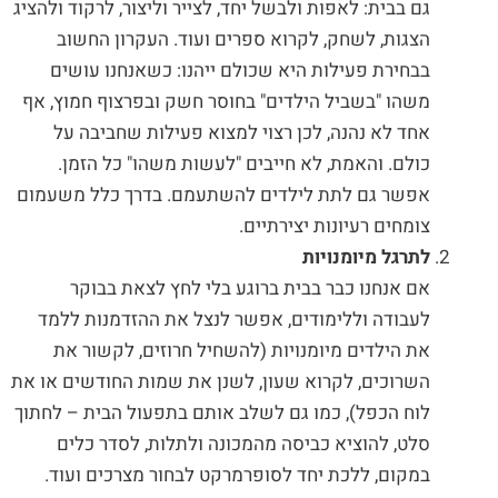
גם בבית: לאפות ולבשל יחד, לצייר וליצור, לרקוד ולהציג
הצגות, לשחק, לקרוא ספרים ועוד. העקרון החשוב
בבחירת פעילות היא שכולם ייהנו: כשאנחנו עושים
משהו "בשביל הילדים" בחוסר חשק ובפרצוף חמוץ, אף
אחד לא נהנה, לכן רצוי למצוא פעילות שחביבה על
כולם. והאמת, לא חייבים "לעשות משהו" כל הזמן.
אפשר גם לתת לילדים להשתעמם. בדרך כלל משעמום
צומחים רעיונות יצירתיים.
לתרגל מיומנויות
אם אנחנו כבר בבית ברוגע בלי לחץ לצאת בבוקר
לעבודה וללימודים, אפשר לנצל את ההזדמנות ללמד
את הילדים מיומנויות (להשחיל חרוזים, לקשור את
השרוכים, לקרוא שעון, לשנן את שמות החודשים או את
לוח הכפל), כמו גם לשלב אותם בתפעול הבית – לחתוך
סלט, להוציא כביסה מהמכונה ולתלות, לסדר כלים
במקום, ללכת יחד לסופרמרקט לבחור מצרכים ועוד.