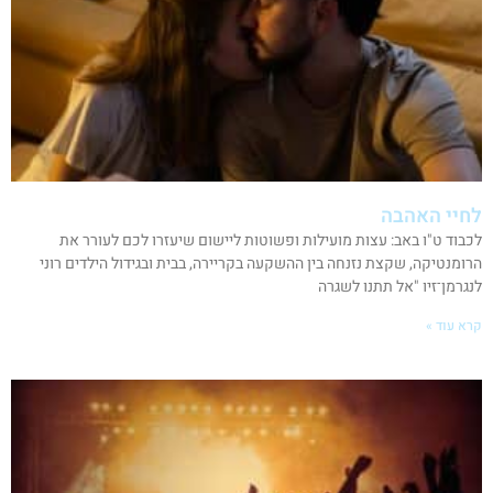
לחיי האהבה
לכבוד ט"ו באב: עצות מועילות ופשוטות ליישום שיעזרו לכם לעורר את
הרומנטיקה, שקצת נזנחה בין ההשקעה בקריירה, בבית ובגידול הילדים רוני
לנגרמן־זיו "אל תתנו לשגרה
קרא עוד »