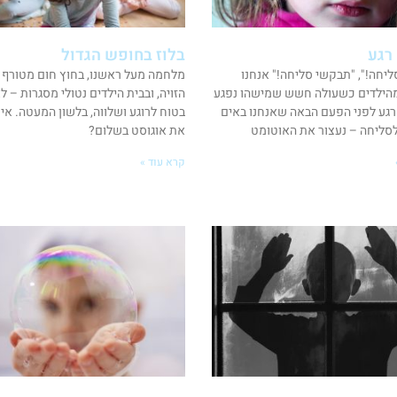
רגע
בלוז בחופש הגדול
יחה!", "תבקשי סליחה!" אנחנו
מלחמה מעל ראשנו, בחוץ חום מטורף 
הילדים כשעולה חשש שמישהו נפגע
הזויה, ובבית הילדים נטולי מסגרות – ל
רגע לפני הפעם הבאה שאנחנו באים
בטוח לרוגע ושלווה, בלשון המעטה. איך
סליחה – נעצור את האוטומט
את אוגוסט בשלום?
קרא עוד »