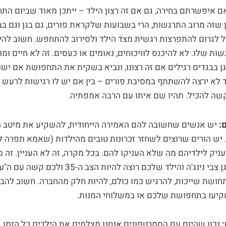
ם איפשרתם בחירה, גם אם זה רצון הילד – ייתכן מאוד שביום הת
 שזה מרוב התרגשות, הרי בשבועות שלקראת פורים, גם בגן וגם ב
ל לגרום להתפרצות רגשית מצד הילד ולסירוב להתחפש. חשוב להיו
ות שלו. לא להיכנס לוויכוחים, נאומים או כעסים. זה לא חיים ומוו
ן בבגדים רגילים אם זה רצונו, ונביא בשקית את התחפושת אם ישנ
 לא ירצה להשתתף במסיבת פורים – בין אם יש לו רגישות לרעש וב
ה להכיל. תהיו שם איתו עם הרבה אמפתיה.
יש אנשים שחשובה להם האמירה הייחודית, להשקיע את מיטב ה
 יש הורים שרוצים לשחזר זכרונות טובים מהילדות (שאמא תפרה 
עניק לילדיהם מה שלא העניקו להם. בכל מקרה, זה לא העניין. זה מ
הבחירה: גם אם כל הגן צבי נינג'ה והילד שלכם רוצה ל
תחושת שייכות, להרגיש כמו כולם, להיות חלק מהחברה. חשוב להבי
קיעו בתחפושת שלכם או במשלוחי המנות.
נכון שהיום עם הסמרטפונים אנחנו מצלמים את הילדים כל הזמן, 