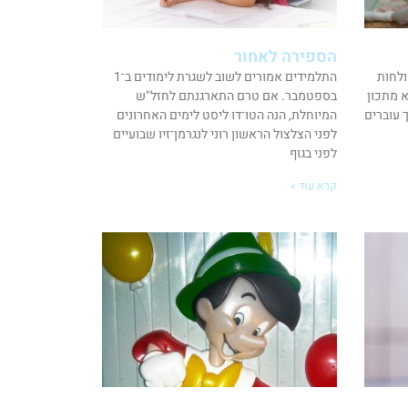
הספירה לאחור
ולחות
התלמידים אמורים לשוב לשגרת לימודים ב־1
א מתכון
בספטמבר. אם טרם התארגנתם לחזל"ש
 עוברים
המיוחלת, הנה הטו־דו ליסט לימים האחרונים
לפני הצלצול הראשון רוני לנגרמן־זיו שבועיים
לפני בגוף
קרא עוד »