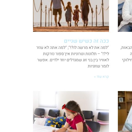
ככה זה כשיש שניים
באות,
"למה את לא מרשה לו?!"; "למה אתה לא עוזר
ה
לי?!" – תלונות וטרוניות אין־ספור נזרקות
ילוקי
לאוויר בין בני זוג שמגדלים יחד ילדים. אפשר
לומר שזוגיות
קרא עוד »