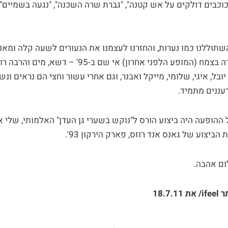
כוכבים דולקים על אש קטנה", "גברת שרה השכנה", "נגעה בשמיים",
והשתוללנו כמו נערות, והחזרנו לעצמנו את הנעורים לשעה קלה ומא
בזכרוני למופע הפרידה בצמח (המופע הלפני אחרון) אי שם 
ובל, איגי, שלומי, מייקל ואבנר, וגם אחרי עשור וחצי הם נראים ונ
רעננים מתמיד.
ההופעה היה ביצוע הורס ל"נוקש בשערי גן העדן" האלמותי, שלי א
 הביצוע של גאנס אנד רוזס, פארק הירקון 93'.
ום אהבה.
ר
ifeel
/ את 18.7.11