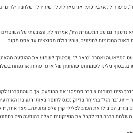
", סיפרה לי, אז בירכתי: 'אני מאחלת לך שיהיו לך שלושה ילדים ו
יא נדפקה גם עם המשמרת הזו", אמרתי לה, והצבעתי על השוטרים 
את מאות המכוניות לחניונים, שהיו כולם מפוצצים עד אפס מקום.
ט התייאשה ואמרה "נראה לי שנצטרך לשמוע את ההופעה מהאוטו"
ם. בסוף גילינו לשמחתנו שהחניון של ארנה פתוח, או נפתח בשלב
רך היינו בטוחות שכבר פספסנו את ההופעה, אך כשהתקרבנו לקני
 זוג "בר מזל" במיוחד בדיוק נכנס לחופה באותו רגע בגן האירועים
 בחרו, הם בילו את הערב לצלילי קרן פלס ומשינה… מצד אחד, זו 
תי משלמת הרבה כדי לקבל את הטייקונים האלה בהופעה חיה בחתונ