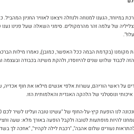
לם
 במיוחד, הגענו למנוחה ולנחלה ויצאנו לאוויר החניון המהביל. כ
ליליה של עלמה זהר מהרמקולים. סימני השאלה שעל פנינו נענו על
לו!".
 מקומנו (בקדמת הבמה ככל האפשר, כמובן), נאמרו מילות הברכה
זה לכבוד שלוש שנים להיווסדו, ולהקת משינה בכבודה ובעצמה 
דים על ראשי הוריהם, עשרות אלפי אנשים מילאו את חוף אכדיה, ש
איכותי ונוסטלגי של הלהקה האגדית והאלמותית הזו.
חנו להיות מופתעות לטובה ולקבל הופעה באורך מלא: שעה וחצי
"להתראות נעורים שלום אהבה", "רכבת לילה לקהיר", "אחכה לך בשדות