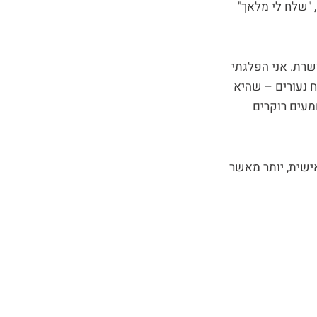
 "שלח לי מלאך"
ושרת. אני הפלגתי
ב-95' – דשא, מים והרבה רוח נעורים – שהיא
שמעים רוקרים
ישית, יותר מאשר