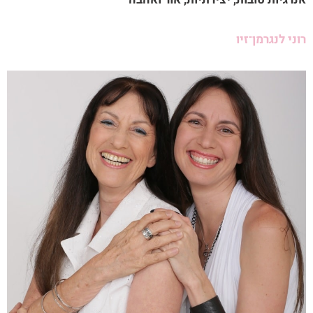
רוני לנגרמן־זיו