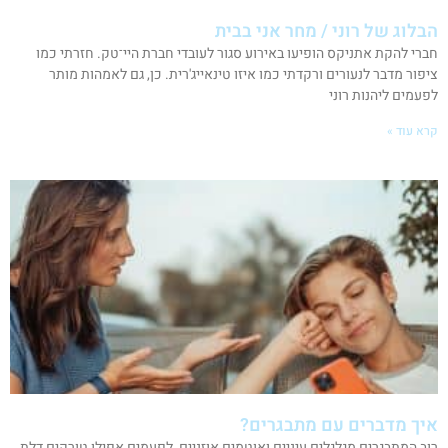
הבלוג של רוני / מחר אני בבית
חברי להקת אתניקס הופיעו באירוע סגור לעובדי חברת היי־טק. חזרתי כמו
ציפור מדבר לנעורים ורקדתי כמו איזו טינאייג'רית. כן, גם לאמהות מותר
לפעמים ליהנות רוני
קרא עוד »
איך מדברים עם מתבגרים?
רוב המתבגרים מגלגלים עיניים ואוטמים אוזניים, לפעמים אפילו טורקים דלת,