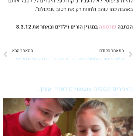
להיות שיפוטי, לא להעביר ביקורת על היקרים לי, לקבל אותם
באהבה כמו שהם ולחוות רק את הטוב שבכולם".
הכתבה
פורסמה
במגזין הורים וילדים ובאתר את 8.3.12
קודם
ה
המאמר הקודם
המאמר הבא
הבלוג של רוני / כולם חולים עכשיו
מועדון חברות / ככה פתאום באמצע החיים
מאמרים נוספים שעשויים לעניין אותך: