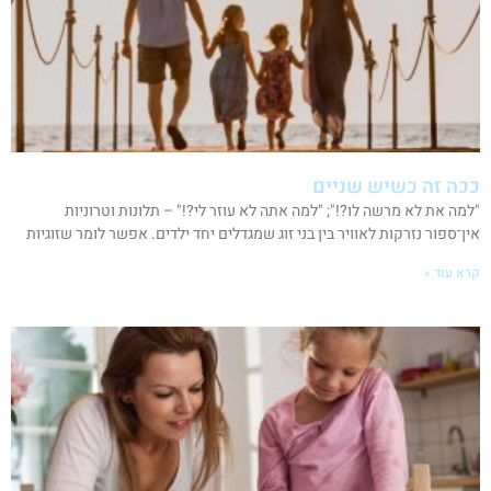
ככה זה כשיש שניים
"למה את לא מרשה לו?!"; "למה אתה לא עוזר לי?!" – תלונות וטרוניות
אין־ספור נזרקות לאוויר בין בני זוג שמגדלים יחד ילדים. אפשר לומר שזוגיות
קרא עוד »