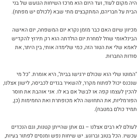
היה מקום לעוד, ועד היום הוא מרכז השיחות הגועש של בני
הבית על חבריהם, המתקבצים מתי שבא (לכולם יש מפתח).
מכיוון שיום האם כבר מזמן נקרא יום המשפחה, יום האישה
הבינלאומי שחל למחרת יום הולדתה הוא רק תירוץ להקדיש
לאמא שלי את הטור הזה, כמי שלימדה אותי, בין היתר, את
סודות החברוּת.
"המוטו שלי הוא שכולם ירגישו בבית", היא אומרת. "כל מי
שנכנס יכול לפתוח מקרר, להשאיר בגדים לכביסה, לישון אצלנו,
להכין לעצמו קפה או לבשל אם בא לו. אני אוהבת את חוסר
הפורמליות, את התחושה הלא מכופתרת ואת החמימות (כן,
תמיד כולם במטבח).
לעולם לא רבים אצלנו – גם אתן שהייתן קטנות, וגם הנכדים
עכשיו. הכל בטוב וברוגע. יש שיחות נפש ומנסים לפתור בעיות,