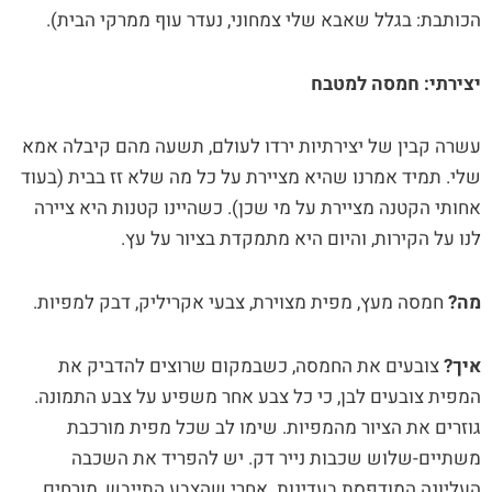
הכותבת: בגלל שאבא שלי צמחוני, נעדר עוף ממרקי הבית).
יצירתי: חמסה למטבח
עשרה קבין של יצירתיות ירדו לעולם, תשעה מהם קיבלה אמא
שלי. תמיד אמרנו שהיא מציירת על כל מה שלא זז בבית (בעוד
אחותי הקטנה מציירת על מי שכן). כשהיינו קטנות היא ציירה
לנו על הקירות, והיום היא מתמקדת בציור על עץ.
מה?
חמסה מעץ, מפית מצוירת, צבעי אקריליק, דבק למפיות.
איך?
צובעים את החמסה, כשבמקום שרוצים להדביק את
המפית צובעים לבן, כי כל צבע אחר משפיע על צבע התמונה.
גוזרים את הציור מהמפיות. שימו לב שכל מפית מורכבת
משתיים-שלוש שכבות נייר דק. יש להפריד את השכבה
העליונה המודפסת בעדינות. אחרי שהצבע התייבש, מורחים