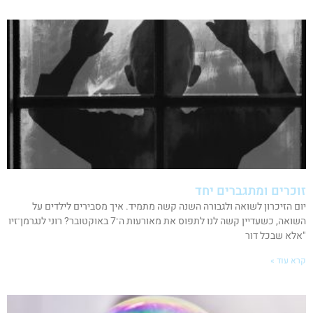
זוכרים ומתגברים יחד
יום הזיכרון לשואה ולגבורה השנה קשה מתמיד. איך מסבירים לילדים על
השואה, כשעדיין קשה לנו לתפוס את מאורעות ה־7 באוקטובר? רוני לנגרמן־זיו
"אלא שבכל דור
קרא עוד »