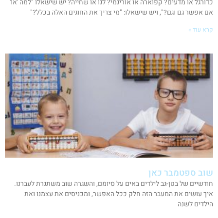
כדורגל או מדעים? קפוארה או אוריגמי? לגו או שחייה? יש שישאלו "למה 'או'
אם אפשר גם וגם?", ויש שישאלו: "מי צריך את החוגים האלה בכלל?"
קרא עוד »
שוב ספטמבר כאן
חודשיים של בטן-גב לילדים באים על סיומם, והשגרה שוב משתגרת לעברנו.
איך עושים את המעבר הזה חלק ככל האפשר, ומכניסים את עצמנו ואת
הילדים לשנה