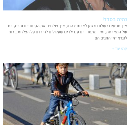
נהיה בסדר!
איך מגיעים בשלום ובזמן לארוחת החג, איך צולחים את הקיטורים והביקורת
של המארחת, ואיך מתמודדים עם ילדים שעלולים להירדם על הצלחת… רוני
לנגרמן־זיו החגים הם
קרא עוד »