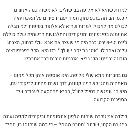
למרות שהיא לא אלופה בבישולים, לא משנה כמה אנשים
ייכנסו הביתה ברגע נתון, תמיד יעמדו סירים על האש ויהיה
לכולם מה לאכול; למרות שהיא לא אלופה בטיפוח ולא מבלה
את זמנה בפינפונים ומניקורים והתלבושת הרשמית שלה כוללת
ג'ינס וטי-שירט, כבר היה מי שעצר את אבא שלי ברחוב, הצביע
עליה ואמר לו: "איזו בת יפה יש לך!". כזו היא. הכל בפרופורציה
הנכונה ובמינון הכי בריא. אנרגיות טובות כבר אמרתי?
גם בחברות אמא שלי אלופה. היא אוספת אותן מכל מקום –
מאמהות מהגן כשהיינו קטנות, דרך נשים מהחוג לריקודי עם,
מישהי שפגשה בטיול לחו"ל, ההיא מההסעה לעבודה ועד
הספרית הקבועה.
כילדה אני זוכרת שיחות טלפון אינסופיות וביקורים לקפה ועוגה
במטבח הקטן, שכונה "מטבח מגומי" – כי כמה שנכנסו בו, תמיד