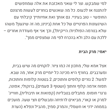
למי שמבקש. וצר לי שאני מאכזבת את אלה שמחפשים
להתנגח או לכעוס. כל מה שאנשים בוחרים לעשות מרצונם
החופשי – טוב בעיניי. גם אותך ואת אחיותייך קיבלתי עם
השיגעונות הפרטיים של כל אחת (בינינו, מה זה שיגעון? משהו
שלא בנורמה הפולנית/ הייקית?), וכך אני אף מעודדת אחרים –
ללכת עם הלב ולא בהכרח לפי מה שמצפים ממך".
יאמי: מרק הבית
אצל אמא שלי, מתכון זה כמו ציור. לוקחים מה שיש בבית,
ומערבבים. בחורף היא מכינה כל יומיים מרק אחר, מה שבא.
למשל: 2 גזרים קלופים וחתוכים, 2 בטטות קלופות וחתוכות,
תפוח אדמה קלוף וחתוך (ושטוף 3 פעמים), ברוקולי, אפונה,
גרגרי חומוס. מתבלים בטבליות (קפואות או תיבולית), חווייג'
למרק או קארי, מביאים לרתיחה ומבשלים חצי שעה. מועכים
בממחה ידני או חשמלי, והמרק סמיך, מהביל ונפלא (הערת