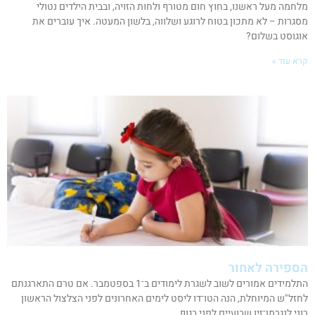
מלחמה מעל ראשנו, בחוץ חום מטורף ולחות הזויה, ובבית הילדים נטולי
מסגרות – לא מתכון בטוח לרוגע ושלווה, בלשון המעטה. איך עוברים את
אוגוסט בשלום?
קרא עוד »
הספירה לאחור
התלמידים אמורים לשוב לשגרת לימודים ב־1 בספטמבר. אם טרם התארגנתם
לחזל"ש המיוחלת, הנה הטו־דו ליסט לימים האחרונים לפני הצלצול הראשון
רוני לנגרמן־זיו שבועיים לפני בגוף