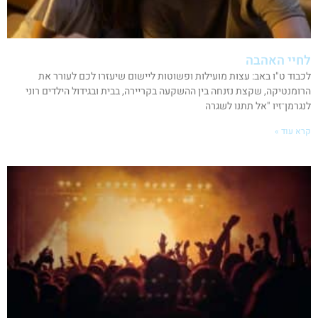
לחיי האהבה
לכבוד ט"ו באב: עצות מועילות ופשוטות ליישום שיעזרו לכם לעורר את
הרומנטיקה, שקצת נזנחה בין ההשקעה בקריירה, בבית ובגידול הילדים רוני
לנגרמן־זיו "אל תתנו לשגרה
קרא עוד »