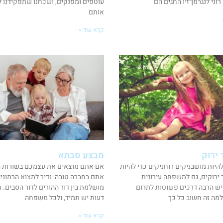
וני לנגרמן־זיו החגים הם
עוטפים ומפנקים, ושכחנו שתפקידנו ל
אותם
קרא עוד »
 ירוק
מבצע סבתא
להיות מושבניקים רוחניקים כדי להיות
אם אתם מוצאים את עצמכם בשורות ה
 ירוקים, גם למשפחה עירונית
אתם בחברה טובה: נדיר למצוא הרמוני
ש הרבה דרכים פשוטות לתרום
מושלמת בין דור ההורים לדור הסבים. ח
למה זה חשוב כל כך
דעות יש תמיד, ולכל משפחה
קרא עוד »