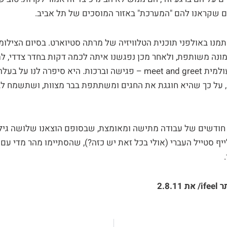
שקראנו להם "המערכת" באזור המוסכים של תל אביב.
נו באולפני תוכנית הטלוויזיה של מרתה סטיוארט. בסיום הצילומ
ונה משותפת, ולאחר מכן נפגשנו איתה לכמה דקות בחדר צדדי, 
מפגשי המעריצים העולמית meet and greet – פגישה וברכות. היא סיפרה 
, על כך שהיא חוגגת את החגים ומשתתפת בבר מצוות, ושתשמח לב
יף סטייל העברי (אולי בכל זאת יש כזה?), שהסתיימו מהר מדי עם
ר
ifeel
/ את 2.8.11