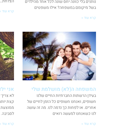
הצלחת… ר
נותנים בלי כוונה יחס שונה לכל אחד מהילדים
בשל מיקומם במשפחה? אילו משפטים
קרא עוד »
קרא עוד »
המשפחה ה(לא) מושלמת שלי
אני ילד
בעידן הרשתות החברתיות החיים שלנו
לא צריך 
חשופים, ואנחנו חשופים כל הזמן לחיים של
קצת יותר
אחרים. או לפחות כך נדמה לנו. מה זה עושה
ממוצעת י
לנו כשאנחנו למעשה רואים
לסביבה. 
קרא עוד »
קרא עוד »