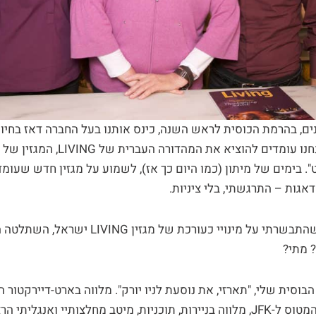
, בהרמת הכוסית לראש השנה, כינס אותנו בעל החברה דאז בחיוך 
כשבפיו הבשורה: "אנחנו עומדים להוציא
. בימים של מיתון (כמו היום כך אז), לשמוע על מגזין חדש שעומד
אגות – התרגשתי, בלי ציניות.
כמה ימים אחר כך, כשהתבשרתי על מינויי כעורכת של מגז
 מתי?
הבוסית שלי, "תארזי, את נוסעת לניו יורק". מלווה בארט-דיירקטור ה
מצאתי את עצמי על המטוס ל-JFK, מלווה בניירות, תוכניות, מיטב מחלצותיי ואנ