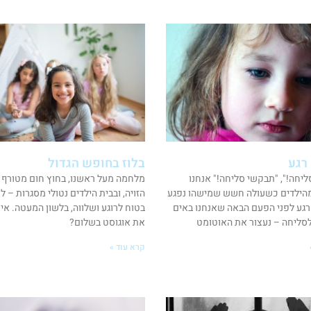
רגע
בלוז בחופש הגדול
יחה!", "תבקשי סליחה!" אנחנו
מלחמה מעל ראשנו, בחוץ חום מטורף 
הילדים כשעולה חשש שמישהו נפגע
הזויה, ובבית הילדים נטולי מסגרות – ל
רגע לפני הפעם הבאה שאנחנו באים
בטוח לרוגע ושלווה, בלשון המעטה. איך
סליחה – נעצור את האוטומט
את אוגוסט בשלום?
קרא עוד »