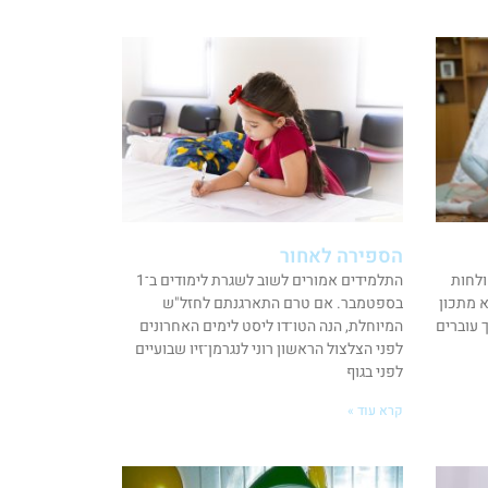
הספירה לאחור
ולחות
התלמידים אמורים לשוב לשגרת לימודים ב־1
א מתכון
בספטמבר. אם טרם התארגנתם לחזל"ש
 עוברים
המיוחלת, הנה הטו־דו ליסט לימים האחרונים
לפני הצלצול הראשון רוני לנגרמן־זיו שבועיים
לפני בגוף
קרא עוד »