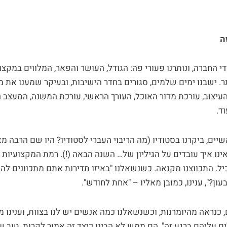
ה
 החברה, ונותרנו פעורי פה: הגודל, העושר והפאר, המלווים במקצ
. ישבנו ימים שלמים, סגורים בחדר הישיבות, ובעיקר שמענו את 
עיצוב, עורכת מדור האוכל, העורך הראשי, עורכת המשנה, המעצב 
ד.
יים, ביקרנו בסטודיו (מה הריבוי העברי לסטודיו? היו שם הרבה מ
נו איך עובדים על הגיליון של… השנה הבאה (!). רמת המקצועיות 
. התכווצנו מקנאה. כשנשאלנו "באיזו תדירות אתם מתכוונים להו
ן?", ענינו, כמובן מאליו – "אחת לחודש".
, כנראה מהיומרנות, וכשנשאלנו כמה אנשים יש לנו בצוות, וענינו
 עליהם ברגע זה", הם ממש לא הבינו כיצד זה אמור לקרות. טוב 