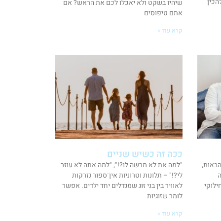
הכין
שיהיו בשקט ולא יאכלו לכם את הראש? אם
אתם טיפוסים
קרא עוד »
ככה זה כשיש שניים
באות,
"למה את לא מרשה לו?!"; "למה אתה לא עוזר
ה
לי?!" – תלונות וטרוניות אין־ספור נזרקות
ילוקי
לאוויר בין בני זוג שמגדלים יחד ילדים. אפשר
לומר שזוגיות
קרא עוד »