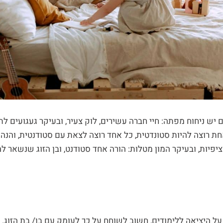
 יש ניחוח מפתה: חיי חברה עשירים, לוק צעיר, ובעיקר געגועים ל
ת רוצה להיות סטונדטית, כל אחד רוצה לצאת עם סטודנטית, והנה
ציפיות, ובעיקר המון מטלות: הורה אחד סטודנט, ובן הזוג שנשאר ל
 היציאה ללימודים, חשוב לשוחח על כך לעומק עם בן/ בת הזוג. 