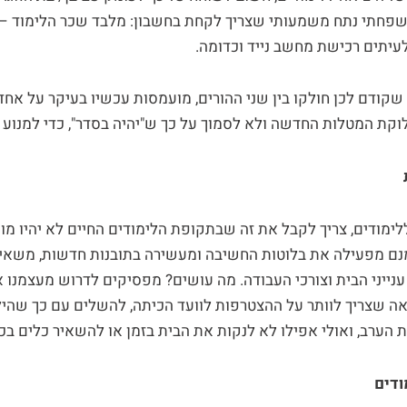
פחתי נתח משמעותי שצריך לקחת בחשבון: מלבד שכר הלימוד – ג
 לעיתים רכישת מחשב נייד וכדומה.
שקודם לכן חולקו בין שני ההורים, מועמסות עכשיו בעיקר על אח
קת המטלות החדשה ולא לסמוך על כך ש"יהיה בסדר", כדי למנוע ת
ימודים, צריך לקבל את זה שבתקופת הלימודים החיים לא יהיו מו
נם מפעילה את בלוטות החשיבה ומעשירה בתובנות חדשות, משאי
ענייני הבית וצורכי העבודה. מה עושים? מפסיקים לדרוש מעצמנו
ה שצריך לוותר על ההצטרפות לוועד הכיתה, להשלים עם כך שהיל
הערב, ואולי אפילו לא לנקות את הבית בזמן או להשאיר כלים בכי
ודים