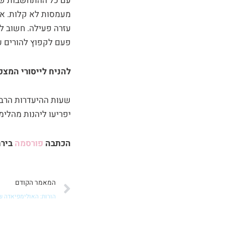
עם כל ההתחשבות שאנ
מעמסות לא קלות. אם
עזרה פעילה. חשוב לה
פעם לקפוץ להורים ע
להניח לייסורי המצפו
שעות ההיעדרות הרבו
יפריעו ליהנות מהלימ
הכתבה
פורסמה
בירחו
קודם
המאמר הקודם
הורות: האולימפיאדה ש