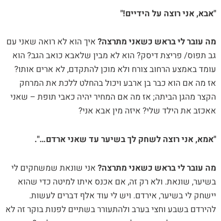
"אבא, אני רוצה על הידיים!"
מה עובר לי בראש כשאני מתרצה?
איך הוא לא רואה שאני עם
גב תפוס/ פריצת דיסק? הוא לא מבין שלאבא כואב הגב? הוא
עומד באמצע הרחוב צורח ולא מוכן להתקדם, לא ארים אותו?
אז מה אם הוא כבר בן ארבע ויכול בהחלט ללכת את המרחק
הקצר מהגן הביתה; אז מה אם המחיר יהיה כאבי תופת – שאני
אאכזב את הילד שלי? איזה מין אבא אני?
"אמא, אני רוצה לשחק לך בשיער עד שאני ארדם…".
מה עובר לי בראש כשאני מתרצה?
אני שונאת שמשחקים לי
בשיער, שונאת. ולא רק זה, אם אכנס איתו למיטה כדי שהוא
יישחק לי בשיער, אירדם. ויש לי עוד אלף דברים לעשות.
להירדם בשבע וחצי בערב ולהתעורר בשתיים לפנות בוקר זה לא