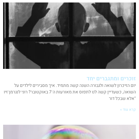
זוכרים ומתגברים יחד
יום הזיכרון לשואה ולגבורה השנה קשה מתמיד. איך מסבירים לילדים על
השואה, כשעדיין קשה לנו לתפוס את מאורעות ה־7 באוקטובר? רוני לנגרמן־זיו
"אלא שבכל דור
קרא עוד »