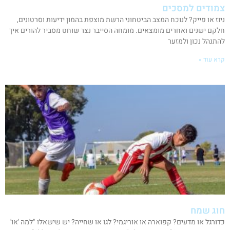
צמודים למסכים
ניוז או פייק? לנוכח המצב הביטחוני הרשת מוצפת בהמון ידיעות וסרטונים,
חלקם ישנים ואחרים מומצאים. מומחה הסייבר נצר שוחט מסביר להורים איך
להתנהל נכון ולמזער
קרא עוד »
חוג שמח
כדורגל או מדעים? קפוארה או אוריגמי? לגו או שחייה? יש שישאלו "למה 'או'