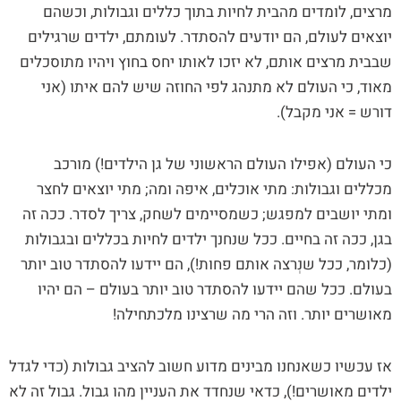
מרצים, לומדים מהבית לחיות בתוך כללים וגבולות, וכשהם
יוצאים לעולם, הם יודעים להסתדר. לעומתם, ילדים שרגילים
שבבית מרצים אותם, לא יזכו לאותו יחס בחוץ ויהיו מתוסכלים
מאוד, כי העולם לא מתנהג לפי החוזה שיש להם איתו (אני
דורש = אני מקבל).
כי העולם (אפילו העולם הראשוני של גן הילדים!) מורכב
מכללים וגבולות: מתי אוכלים, איפה ומה; מתי יוצאים לחצר
ומתי יושבים למפגש; כשמסיימים לשחק, צריך לסדר. ככה זה
בגן, ככה זה בחיים. ככל שנחנך ילדים לחיות בכללים ובגבולות
(כלומר, ככל שנְרצה אותם פחות!), הם יידעו להסתדר טוב יותר
בעולם. ככל שהם יידעו להסתדר טוב יותר בעולם – הם יהיו
מאושרים יותר. וזה הרי מה שרצינו מלכתחילה!
אז עכשיו כשאנחנו מבינים מדוע חשוב להציב גבולות (כדי לגדל
ילדים מאושרים!), כדאי שנחדד את העניין מהו גבול. גבול זה לא