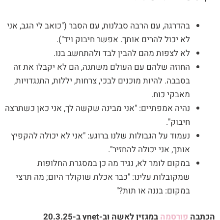
בהדרגה, עם הרבה סבלנות, עם הסבר ("כואב לי הגב, אני
לא יכול להרים אותך. אפשר חיבוק ויד").
לא לצפות מהם להבין לבד ולהתחשב בנו.
החוזה שלהם עם העולם משתנה, הם לא יקבלו את זה
בסבבה. להיות מוכנים לבכי, צרחות, יללות, התנגדויות,
מאבקי כוח.
נהיה אמפתיים: "אני מבינה שקשה לך, אני כאן כשתרצה
חיבוק".
נעמוד על הגבולות שלנו ברוגע: "אני לא יכולה להקפיץ
אותך, אני יכולה להחזיר".
במקום לומר לא, נגיד מה כן במסגרת החלופות
שמקובלות עלינו: "כבר אכלת שוקולד היום; מה תרצי
במקום: בננה או תות?"
הכתבה
פורסמה
במגזין לאשה וב-
ynet
ב-20.3.25