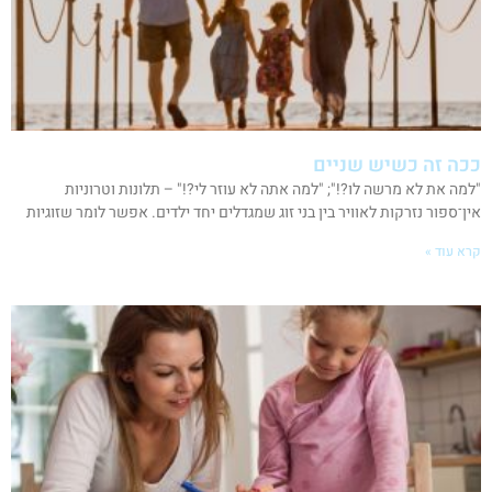
ככה זה כשיש שניים
"למה את לא מרשה לו?!"; "למה אתה לא עוזר לי?!" – תלונות וטרוניות
אין־ספור נזרקות לאוויר בין בני זוג שמגדלים יחד ילדים. אפשר לומר שזוגיות
קרא עוד »