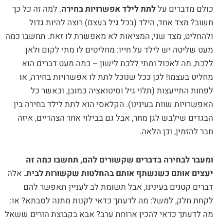
כולם מדברים על
לתת לילד אפשרויות בחירה
. למה זה כל כך
חשוב? מצד אחד, הילד (בכל גיל בעצם) רוצה להיות גדול
ולהחליט, מצד שני, המציאות לא מאפשרת לו זאת. תחשבו כמה
מעט שליטה יש לילד על חייו: מחליטים לו מתי לקום ולאן
ללכת, מה לאכול ומתי ללכת לישון – כמה מעט דברים הוא
מחליט בעצמו! לכן ככל שנוכל לתת לו אפשרויות בחירה, או
לפחות התייעצות (תלוי גיל וסיטואציה כמובן, וכאשר כל
האפשרויות שוות בעינינו). הקלאסי הוא לתת לילד בחירה בין
הבגדים שילבש לגן מחר, אבל גם בבילוי אחר הצהריים, איזה
חבר להזמין, וכן הלאה.
ומעבר לבחירה בדברים שקשורים להם, תחשבו כמה זה
יעצים אותם כשנשתף אותם בהחלטות שקשורות לבית.
אלה
דברים קטנים בעינינו, אבל תשומת לב לעניין תאפשר להם
לקחת חלק, למשל: מה לדעתך כדאי לקנות מתנה לסבתא? או:
מה לדעתך כדאי להכין ארוחת ערב? אבא בקבוצת הורים ששאל