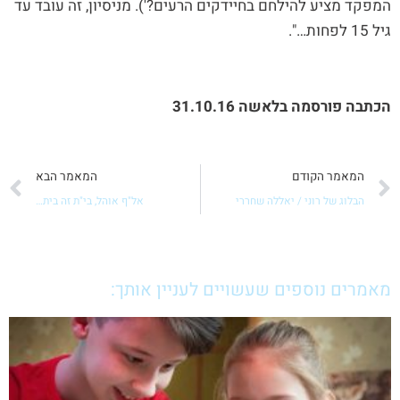
המפקד מציע להילחם בחיידקים הרעים?'). מניסיון, זה עובד עד
גיל 15 לפחות…".
הכתבה פורסמה בלאשה 31.10.16
קודם
ה
המאמר הקודם
המאמר הבא
הבלוג של רוני / יאללה שחררי
אל"ף אוהל, בי"ת זה בית…
מאמרים נוספים שעשויים לעניין אותך: