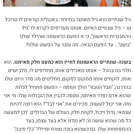
גיל שנתיים הוא גיל מאתגר במיוחד. באנגלית קוראים לו טריבל
טו – גיל שנתיים האיום. אנחנו מעדיפים לקרוא לו "גיל
ההתבגרות הראשון", כי זו הפעם הראשונה שהילד שלנו
"בועט"… עד הפעם הבאה. מה עובר על הפעוט שלנו?
בשנה-שנתיים הראשונות לחייו הוא כמעט חלק מאיתנו.
הוא
תלוי בנו בהכל – אנחנו מאכילים אותו, מחליפים לו, מלבישים
אותו, לוקחים אותו ממקום למקום, מחליטים מה סדר היום שלו.
בהדרגה, "חבל הטבור" הולך ונמתח – הפעוט מתחיל לגלות
שהוא אדם נפרד מאיתנו, ומנסה להבין את הגבולות שלו: מי אני
ומה אני יכול לעשות. מכירים את "אני לבד"? הוא רוצה להיות
עצמאי, גדול ויכול, לקחת חלק בעולם של הגדולים. לכן למעשה
כל מה שהוא עושה זה לא נגדנו אלא בעד עצמו, בעד
ההתפתחות שלו. גם כשהוא בוכה וצורח ומיילל "בלי סיבה"