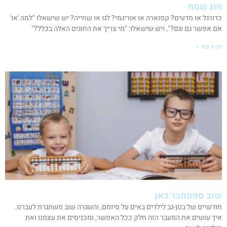
חוג שמח
כדורגל או מדעים? קפוארה או אוריגמי? לגו או שחייה? יש שישאלו "למה 'או'
אם אפשר גם וגם?", ויש שישאלו: "מי צריך את החוגים האלה בכלל?"
קרא עוד »
שוב ספטמבר כאן
חודשיים של בטן-גב לילדים באים על סיומם, והשגרה שוב משתגרת לעברנו.
איך עושים את המעבר הזה חלק ככל האפשר, ומכניסים את עצמנו ואת