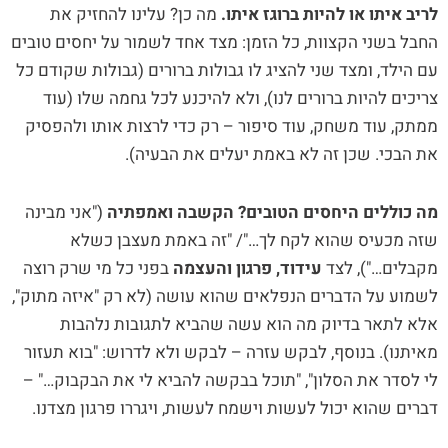
לריב איתו או להיות ברוגז איתו.
מה כן? עלינו להחזיק את
החבל בשני הקצוות, כל הזמן: מצד אחד לשמור על יחסים טובים
עם הילד, ומצד שני להציג לו גבולות ברורים (גבולות שקודם כל
צריכים להיות ברורים לנו), ולא להיכנע לכל גחמה שלו (עוד
ממתק, עוד משחק, עוד סיפור – רק כדי לרצות אותו ולהפסיק
את הבכי. שכן זה לא באמת יעלים את הבעיה).
מה כוללים היחסים הטובים? הקשבה ואמפתיה
("אני מבינה
שזה מכעיס שהוא לקח לך…"/ "זה באמת מעצבן כשלא
מקבלים…"), לצד
עידוד, פרגון והעצמה
בפני כל מי שרק רוצה
לשמוע על הדברים הנפלאים שהוא עושה (לא רק "איזה מתוק",
אלא לתאר בדיוק מה הוא עשה שהביא לתגובות נלהבות
מאיתנו). בנוסף, לבקש עזרה – לבקש ולא לדרוש: "בוא תעזור
לי לסדר את הסלון", "תוכל בבקשה להביא לי את הבקבוק…" –
דברים שהוא יכול לעשות וישמח לעשות, ויגררו פרגון מצדנו.