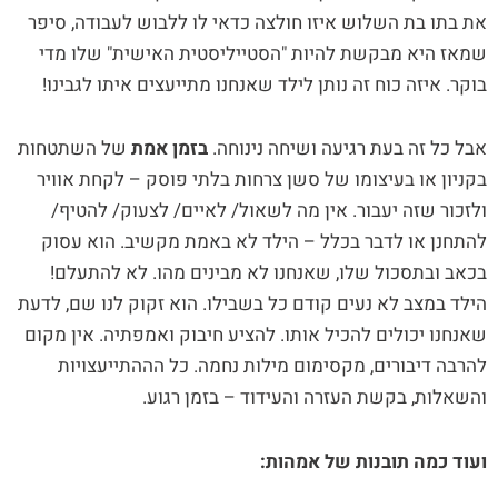
את בתו בת השלוש איזו חולצה כדאי לו ללבוש לעבודה, סיפר
שמאז היא מבקשת להיות "הסטייליסטית האישית" שלו מדי
בוקר. איזה כוח זה נותן לילד שאנחנו מתייעצים איתו לגבינו!
אבל כל זה בעת רגיעה ושיחה נינוחה.
בזמן אמת
של השתטחות
בקניון או בעיצומו של סשן צרחות בלתי פוסק – לקחת אוויר
ולזכור שזה יעבור. אין מה לשאול/ לאיים/ לצעוק/ להטיף/
להתחנן או לדבר בכלל – הילד לא באמת מקשיב. הוא עסוק
בכאב ובתסכול שלו, שאנחנו לא מבינים מהו. לא להתעלם!
הילד במצב לא נעים קודם כל בשבילו. הוא זקוק לנו שם, לדעת
שאנחנו יכולים להכיל אותו. להציע חיבוק ואמפתיה. אין מקום
להרבה דיבורים, מקסימום מילות נחמה. כל הההתייעצויות
והשאלות, בקשת העזרה והעידוד – בזמן רגוע.
ועוד כמה תובנות של אמהות: