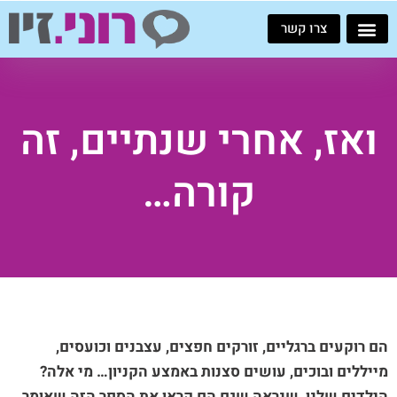
ילוג
צרו קשר
תוכן
ואז, אחרי שנתיים, זה
קורה…
הם רוקעים ברגליים, זורקים חפצים, עצבנים וכועסים,
מייללים ובוכים, עושים סצנות באמצע הקניון… מי אלה?
הילדים שלנו, שנראה שגם הם קראו את הספר הזה שאומר