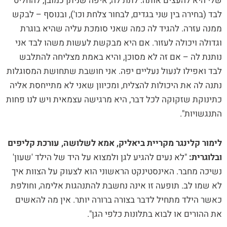
שלי היא להעצים אותה. לתת לה, איפה שניתן כמובן, להחליט
לבד (בחירה בין שני בגדים, לבחור צלחת וכו'), ובנוסף – לבקש
ממנה עזרה. להגיד לה כמה שאני סומכת עליה שהיא בוגרת
וגדולה ויכולה לעזור. אם היא מבקשת לעשות משהו לבד אני
נותנת לה – אם זה לא מסוכן, והיא באמת מצליחה להתלבש
לבד ואפילו לנעול נעליים יפה. אני חושבת שתחושת המסוגלות
נתנה לה את היכולות להצליח, ומכיוון שאני לא מתייחסת אליה
כתינוקת שזקוקה לכל דבר, היא מרגישה עצמאית ויש לנו פחות
התנגשויות".
לימור קלינגר מקריית ביאליק, אמא לשלושה
, עורכת קליפים
ובלוגרית
:
"לא נעים להגיע לגן ולמצוא על היד של הילד 'שעון'
נשיכה מחבר. האינסטינקט הראשוני הוא לצעוק על הצוות איך
לא שמו לב. תופעה זו אינה נחשבת להתנהגות אלימה, וחולפת
כאשר הילד מתחיל לדבר בצורה ברורה יותר. אין מה להאשים
את ההורים או לבוא בתלונות כלפי הגן".