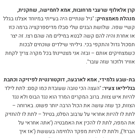
קרן אלאלוף שרעבי מרחובות, אמא לחמישה, שחקנית,
מנהלת מאמצחיק:
"גיל שנתיים היה בעייתי במיוחד אצלנו בגלל
קשיי שפה. שלושת הבנים שלי סבלו מדיספרקציה ברמה כזו
או אחרת והיה להם קשה לבטא במילים מה שהם רצו. זה יצר
תסכול גדול והתקפי בכי. גיליתי שילדים שוכחים לבכות
כשמצחיקים אותם – ובזה אני מצטיינת! בכל מקרה צריך לקחת
אוויר ולזכור שזה עובר".
בת-שבע גלמידי,
אמא לארבעה, דוקטורנטית לפיזיקה וכתבת
בגליליאו צעיר:
"העצה הכי טובה שעובדת כמו קסם: לתת לילד
להיות איש צוות. ברוב המקרים המרד הוא נגד הבוס ולא נגד
הצוות, כך שזה עושה את הכול הרבה יותר פשוט. בארוחה –
לתת לו להיות אחראי על ערבוב הסלט, בטיול – לתת לו להחזיק
את המפה, לתת לו להכין את האמבטיה ('אתה אחראי על
הברז!'), ולתת לו להיות מפקד הלחימה בעששת ('אז איך