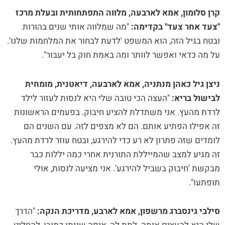
קרן סלומון, אמא לארבעה, מלווה התפתחותית ובעלת מרכז
"צעד אחר צעד" בקדימה:
"מה שמלווה אותי שנים בהורות
ובטח בגיל הזה, הוא המשפט 'לדעת לבחור את המלחמות שלנו'.
על מה כדאי ואפשר לוותר ומה באמת חוק בל יעבור".
ניצן גיל כאהן מנתניה, אמא לארבעה, דיאטנית, מומחית
לבישול בריא:
"העצה הכי טובה שלי היא לנסות לעזור לילד
לרדת מהעץ. אני משתדלת להציע חיבוק. בפעמים הראשונות
זה אפילו הפתיע אותם. הם לא מצפים לזה. עם השנים הם
לומדים שזה פתרון לא רע כדי להירגע, ובטח עוזר לרדת מהעץ.
זה מגיע למצב שהמייללת התורנית אחרי כמה יללות כבר
מבקשת 'חיבוק בשביל להירגע'. אני מציעה לנסות, אולי
תופתעו".
סילבי גינסברג מרשפון, אמא לארבע, מדריכת הנקה:
"הדרך