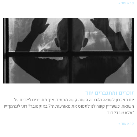
קרא עוד »
זוכרים ומתגברים יחד
יום הזיכרון לשואה ולגבורה השנה קשה מתמיד. איך מסבירים לילדים על
השואה, כשעדיין קשה לנו לתפוס את מאורעות ה־7 באוקטובר? רוני לנגרמן־זיו
"אלא שבכל דור
קרא עוד »