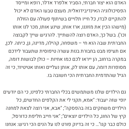
האדם הוא יצור חברתי, הסביר אלפרד אדלר, רופא ומייסד
הפסיכולוגיה האינדיבידואלית. מעצם טבעו האדם לא יכול
להתקיים לבדו, כל חייו תלויים בשיתוף פעולה עם הזולת
(מישהו הכין את מזוננו, ארז אותו, שינע אותו, מכר לנו אותו
וכו'). בשל כך, האדם רוצה להשתייך. להרגיש שייך לקבוצה
החברתית שבה הוא חי – משפחה, קהילה, מדינה, גן, כיתה. לכן,
אם תעיפו מבט בחבורת בנות עשרה טיפוסית שתעבור לידכם
במקרה ברחוב, הן ייראו לכם כמו אחיות – כולן לבושות דומה,
מסופרות דומה, עם אותו לק, אותן נעליים ואותו אטיטיוד, כי זה
הגיל שהתדמית החברתית הכי חשובה בו.
גם הילדים שלנו משתמשים בכלי החברתי כלפינו, כי הם יודעים
יופי שזה יעבוד: "אמא, תקני לי את הקלפים החדשים, כל
הילדים משחקים בזה בהפסקה"; "אבא, אני רוצה לצאת למחנה
קיץ של החוג, כל הילדים יוצאים"; "אני חייב חליפת כדורסל,
כולם כבר קנו"… כי זה בדיוק פורט לנו על הנים הכי רגיש: אנחנו