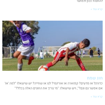
להתנהל נכון ולמזער
קרא עוד »
חוג שמח
כדורגל או מדעים? קפוארה או אוריגמי? לגו או שחייה? יש שישאלו "למה 'או'
אם אפשר גם וגם?", ויש שישאלו: "מי צריך את החוגים האלה בכלל?"
קרא עוד »