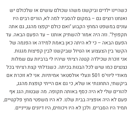
כשהיינו ילדים וביקשנו משהו שכולם עושים או שלכולם יש
ואנחנו רוצים גם – במקום להסביר למה לא, הורים רבים היו
עונים במשפט המחץ הקבוע "ואם כולם יקפצו מהגג, גם אתה
תקפוץ?". וזה היה אמור להשתיק אותנו – עד הפעם הבאה. עד
הפעם הבאה – כי לא היתה כאן באמת למידה או הפנמה של
הקשר בין הצעצוע או הטיול שביקשנו לבין קפיצות מגגות.
אני זוכרת שכילדה קטנה רציתי שיהיו לי ברביות עם שמלות
נצנצים כמו שיש לכל הבנות בכיתה. כשגדלתי קצת רציתי בכל
מאודי ליווי'ס 501 ונעלי אולסטאר אמיתיות. אני לא זוכרת אם
ביקשתי, התחננתי או שלא, כי גם אם הייתי קופצת מהגג,
להורים שלי לא היה כסף באותה תקופה. מה שבטוח, הגג אף
פעם לא היה אופציה בבית שלנו. לא היו משפטי מחץ פלקטיים,
תמיד היו הסברים. ולכן לא היו ויכוחים, היו דיונים ענייניים.