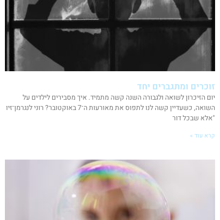
זוכרים ומתגברים יחד
יום הזיכרון לשואה ולגבורה השנה קשה מתמיד. איך מסבירים לילדים על
השואה, כשעדיין קשה לנו לתפוס את מאורעות ה־7 באוקטובר? רוני לנגרמן־זיו
"אלא שבכל דור
קרא עוד »