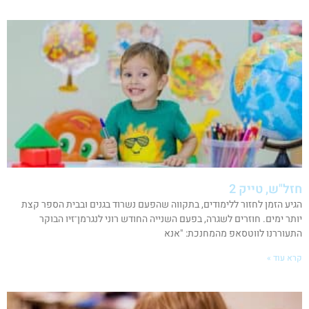
חזל"ש, טייק 2
הגיע הזמן לחזור ללימודים, בתקווה שהפעם נשרוד בגנים ובבית הספר קצת
יותר ימים. חוזרים לשגרה, בפעם השנייה החודש רוני לנגרמן־זיו הבוקר
התעוררנו לווטסאפ מהמחנכת: "אנא
קרא עוד »