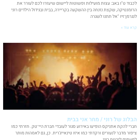
לכבוד ט"ו באב: עצות מועילות ופשוטות ליישום שיעזרו לכם לעורר את
הרומנטיקה, שקצת נזנחה בין ההשקעה בקריירה, בבית ובגידול הילדים רוני
לנגרמן־זיו "אל תתנו לשגרה
קרא עוד »
הבלוג של רוני / מחר אני בבית
חברי להקת אתניקס הופיעו באירוע סגור לעובדי חברת היי־טק. חזרתי כמו
ציפור מדבר לנעורים ורקדתי כמו איזו טינאייג'רית. כן, גם לאמהות מותר
לפעמים ליהנות רוני