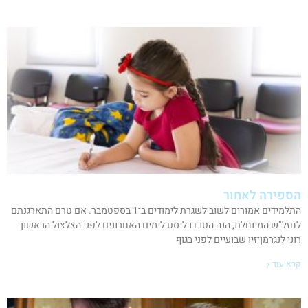
הספירה לאחור
התלמידים אמורים לשוב לשגרת לימודים ב־1 בספטמבר. אם טרם התארגנתם
לחזל"ש המיוחלת, הנה הטו־דו ליסט לימים האחרונים לפני הצלצול הראשון
רוני לנגרמן־זיו שבועיים לפני בגוף
קרא עוד »