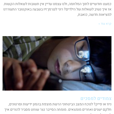
כמעט חודשיים לתוך המלחמה, ולנו עצמנו עדיין אין תשובות לשאלות הקשות.
אז איך נשיב לשאלות של הילדים? רוני לנגרמן־זיו בשבעה באוקטובר התעוררנו
למציאות חדשה, כואבת,
קרא עוד »
צמודים למסכים
ניוז או פייק? לנוכח המצב הביטחוני הרשת מוצפת בהמון ידיעות וסרטונים,
חלקם ישנים ואחרים מומצאים. מומחה הסייבר נצר שוחט מסביר להורים איך