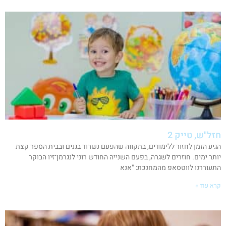
חזל"ש, טייק 2
הגיע הזמן לחזור ללימודים, בתקווה שהפעם נשרוד בגנים ובבית הספר קצת
יותר ימים. חוזרים לשגרה, בפעם השנייה החודש רוני לנגרמן־זיו הבוקר
התעוררנו לווטסאפ מהמחנכת: "אנא
קרא עוד »