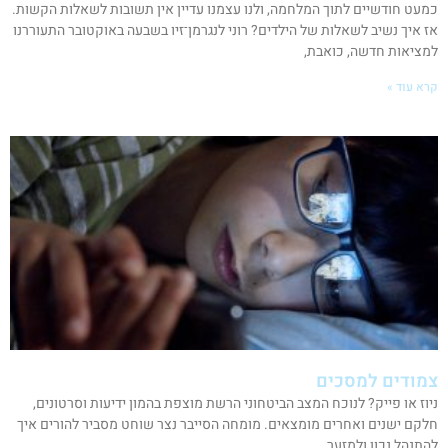
כמעט חודשיים לתוך המלחמה, ולנו עצמנו עדיין אין תשובות לשאלות הקשות.
אז איך נשיב לשאלות של הילדים? רוני לנגרמן־זיו בשבעה באוקטובר התעוררנו
למציאות חדשה, כואבת,
קרא עוד »
צמודים למסכים
ניוז או פייק? לנוכח המצב הביטחוני הרשת מוצפת בהמון ידיעות וסרטונים,
חלקם ישנים ואחרים מומצאים. מומחה הסייבר נצר שוחט מסביר להורים איך
להתנהל נכון ולמזער