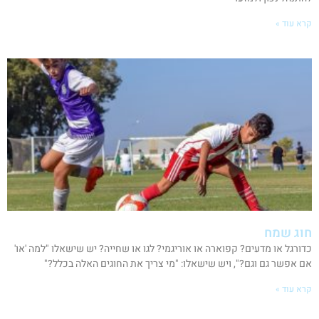
קרא עוד »
חוג שמח
כדורגל או מדעים? קפוארה או אוריגמי? לגו או שחייה? יש שישאלו "למה 'או'
אם אפשר גם וגם?", ויש שישאלו: "מי צריך את החוגים האלה בכלל?"
קרא עוד »