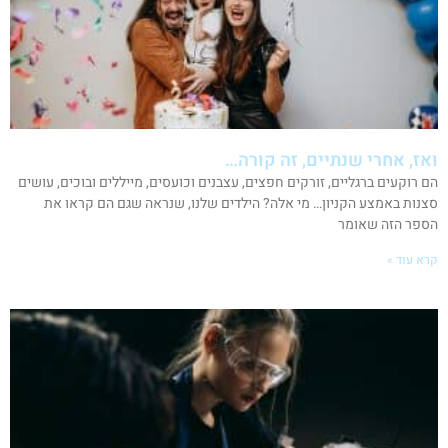
ואז, אחרי שנתיים, זה קורה…
הם רוקעים ברגליים, זורקים חפצים, עצבנים וכועסים, מייללים ובוכים, עושים
סצנות באמצע הקניון… מי אלה? הילדים שלנו, שנראה שגם הם קראו את
הספר הזה שאומר
קרא עוד »