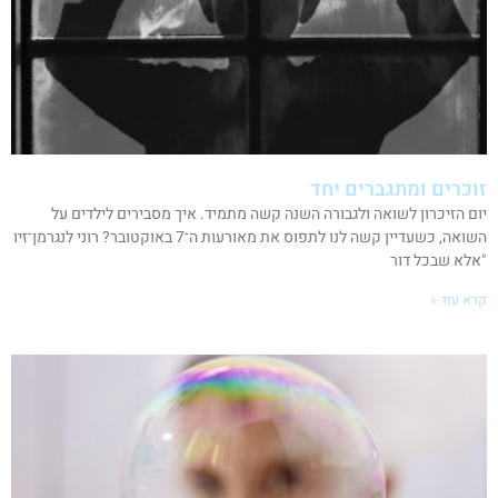
זוכרים ומתגברים יחד
יום הזיכרון לשואה ולגבורה השנה קשה מתמיד. איך מסבירים לילדים על
השואה, כשעדיין קשה לנו לתפוס את מאורעות ה־7 באוקטובר? רוני לנגרמן־זיו
"אלא שבכל דור
קרא עוד »