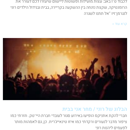
לכבוד ט"ו באב: עצות מועילות ופשוטות ליישום שיעזרו לכם לעורר את
הרומנטיקה, שקצת נזנחה בין ההשקעה בקריירה, בבית ובגידול הילדים רוני
לנגרמן־זיו "אל תתנו לשגרה
קרא עוד »
הבלוג של רוני / מחר אני בבית
חברי להקת אתניקס הופיעו באירוע סגור לעובדי חברת היי־טק. חזרתי כמו
ציפור מדבר לנעורים ורקדתי כמו איזו טינאייג'רית. כן, גם לאמהות מותר
לפעמים ליהנות רוני