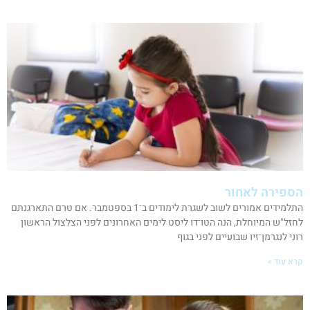
הספירה לאחור
התלמידים אמורים לשוב לשגרת לימודים ב־1 בספטמבר. אם טרם התארגנתם
לחזל"ש המיוחלת, הנה הטו־דו ליסט לימים האחרונים לפני הצלצול הראשון
רוני לנגרמן־זיו שבועיים לפני בגוף
קרא עוד »