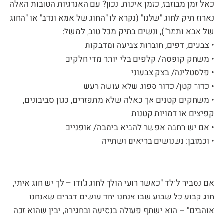
כאל זמן מבוזבז, כזמן איכות. נכון? עם האנרגיות הטובות האלה
נארוז תיק לחוג "שלנו" (נקרא לו "החוג של אמא ונדב" או "החוג
של אבא ותמר"), ונשים בתיק מכל טוב, למשל:
• צבעים, דפים, חוברות צביעה ומדבקות
• משחק קופסה/ קלפים בלי יותר מדי חלקים
• פלסטלינה/ בצק צבעוני
• כדור קטן/ כדור ספוג שלא עושה רעש
• משחקים קטנים אך כאלה שלא מתפזרים, כגון סביבונים,
קפיצים או דמויות קטנות
• אם יש רחבה אפשר להביא בימבה/ אופניים
• וכמובן: נשנושים בריאים ושתייה
אם נסביר לילד "כאשר רועי הולך לחוג ג'ודו – לך יש חוג איתי,
חוג קבוע כל שבוע שבו אנחנו יחד עושים דברים שאנחנו
אוהבים" – הוא ישתף פעולה בנסיעה ובחגירה, יבין שהוא זכה