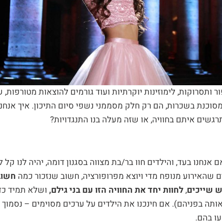
ר ותסרוקות, לימוזינות יוקרתיות ועוד גורמים להוצאות מטורפות, 
סוכנת בשכרות, הם רק חלק מסממני נשפי סיום התיכון. איך אנחנו
גשים איתם בחוויה, או שזה מעלה בנו התנגדויות?
 אנחנו בעד, והילדים חוו בר/בת מצווה בסגנון דומה, יהיה לנו קל 
ם שהאירוע מנופח מדי ויוצא מפרופורציה, חשוב שנזכור כמה
חשוב
ש שייכים
,
לחוות יחד את החוויה הזו עם בני גילם,
ושלא תמיד כד
אותה בפניהם). אם חינכנו את הילדים על ערכים מסוימים – נסמוך 
ו בהם.