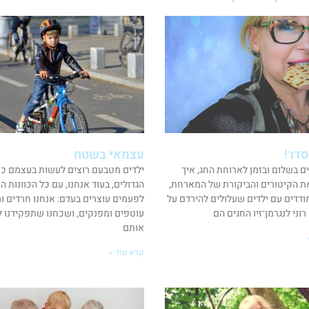
סדר!
עצמאי בשטח
ים בשלום ובזמן לארוחת החג, איך
ילדים מטבעם רוצים לעשות בעצמם כמ
ת הקיטורים והביקורת של המארחת,
הגדולים, בעוד אנחנו, עם כל הכוונות ה
ודדים עם ילדים שעלולים להירדם על
לפעמים עוצרים בעדם: אנחנו חרדים ומג
וני לנגרמן־זיו החגים הם
עוטפים ומפנקים, ושכחנו שתפקידנו ל
אותם
קרא עוד »