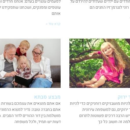
ודדים עם ילדים שעלולים להירדם על
לפעמים עוצרים בעדם: אנחנו חרדים ומג
וני לנגרמן־זיו החגים הם
עוטפים ומפנקים, ושכחנו שתפקידנו ל
אותם
קרא עוד »
 ירוק
מבצע סבתא
להיות מושבניקים רוחניקים כדי להיות
אם אתם מוצאים את עצמכם בשורות ה
 ירוקים, גם למשפחה עירונית
אתם בחברה טובה: נדיר למצוא הרמוני
ש הרבה דרכים פשוטות לתרום
מושלמת בין דור ההורים לדור הסבים. ח
למה זה חשוב כל כך
דעות יש תמיד, ולכל משפחה