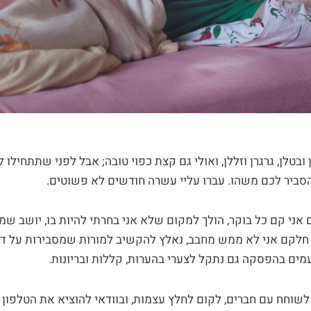
בטלן, גרגרן וזללן, ואולי גם קצת כפוי טובה; אבל לפני שתתחילו ל
הסביר לכם משהו. עברו עליי עשרה חודשים לא פשוטים.
ני קם כל בוקר, הולך למקום שלא אני בחרתי להיות בו, יושב ש
 חלקם אני לא ממש מחבב, נאלץ להקשיב למורות שמסבירות על 
פעמים בהפסקה גם נתקל לצערי בהערות, קללות ובריונות.
לשוחח עם חברים, לקום לחלץ עצמות, ובוודאי להוציא את הטלפון ה