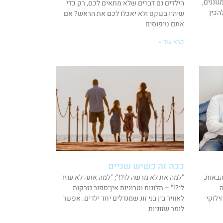
וננים,
הילדים גם דברים שלא מתאים לכם, רק כדי
הכין
שיהיו בשקט ולא יאכלו לכם את הראש? אם
אתם טיפוסים
קרא עוד »
ככה זה כשיש שניים
באות,
"למה את לא מרשה לו?!"; "למה אתה לא עוזר
ה
לי?!" – תלונות וטרוניות אין־ספור נזרקות
ילוקי
לאוויר בין בני זוג שמגדלים יחד ילדים. אפשר
לומר שזוגיות