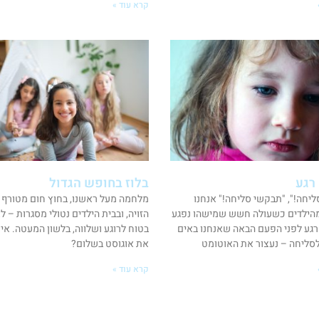
קרא עוד »
רגע
בלוז בחופש הגדול
יחה!", "תבקשי סליחה!" אנחנו
מלחמה מעל ראשנו, בחוץ חום מטורף 
הילדים כשעולה חשש שמישהו נפגע
הזויה, ובבית הילדים נטולי מסגרות – ל
רגע לפני הפעם הבאה שאנחנו באים
בטוח לרוגע ושלווה, בלשון המעטה. איך
סליחה – נעצור את האוטומט
את אוגוסט בשלום?
קרא עוד »