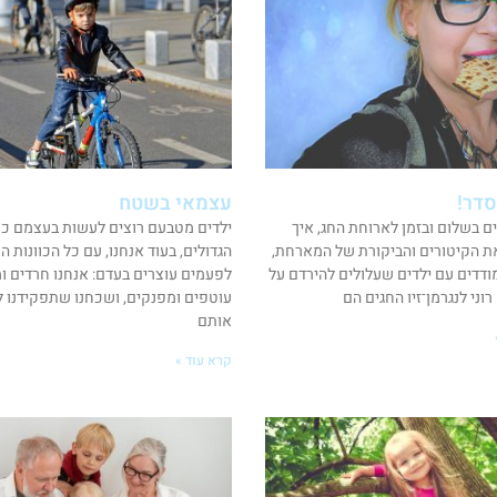
סדר!
עצמאי בשטח
ים בשלום ובזמן לארוחת החג, איך
ילדים מטבעם רוצים לעשות בעצמם כמ
ת הקיטורים והביקורת של המארחת,
הגדולים, בעוד אנחנו, עם כל הכוונות ה
ודדים עם ילדים שעלולים להירדם על
לפעמים עוצרים בעדם: אנחנו חרדים ומג
וני לנגרמן־זיו החגים הם
עוטפים ומפנקים, ושכחנו שתפקידנו ל
אותם
קרא עוד »