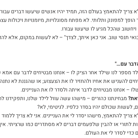
א צריך להתאמץ בעולם הזה, תמיד יהיו אנשים שיעשו דברים עבורי
 הופך למפונק ותלותי. לא מפתח מסוגלויות, מיומנויות ויכולות עצמ
ויחשוב שהכל מגיע לו שיעשו עבורו.
ואי תנסי שוב. אני כאן איתך, לצדך" – לא לעשות במקום, אלא להדרי
אדבר עם…"
ד מספר לנו שילד אחר הציק לו – אנחנו מבטיחים לדבר עם אמא ש
חים להעניש את אחיו ולהחזיר לו את הצעצוע; או שהגננת לא נתנה
ו – אנחנו מבטיחים לדבר איתה ולסדר לו את העניינים.
זאת?
מבחינתנו כהורים – מישהו עשה עוול לילד שלנו, ותפקידנו להגן
, לעשות שכולם יהיו בסדר כלפיו. לגיטימי, לא?
א צריך להתאמץ, מישהו יסדר לי את העניינים. אני לא צריך ללמוד 
ת לתורי או להבין שלפעמים דברים לא מסתדרים כמו שרציתי. אין 
 כדי לסדר לי את העולם.