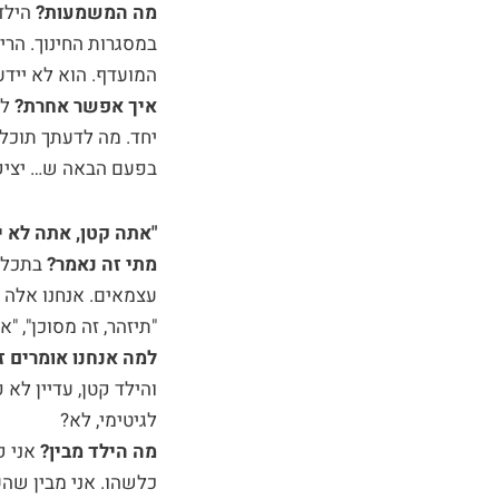
מה המשמעות?
הילד
במסגרות החינוך. הרי
המועדף. הוא לא יידע
איך אפשר אחרת?
לא
יחד. מה לדעתך תוכל
בפעם הבאה ש… יציק 
"אתה קטן, אתה לא יכ
מתי זה נאמר?
בתכל'
עצמאים. אנחנו אלה 
"תיזהר, זה מסוכן", "
למה אנחנו אומרים 
והילד קטן, עדיין לא 
לגיטימי, לא?
מה הילד מבין?
אני ק
כלשהו. אני מבין שהע