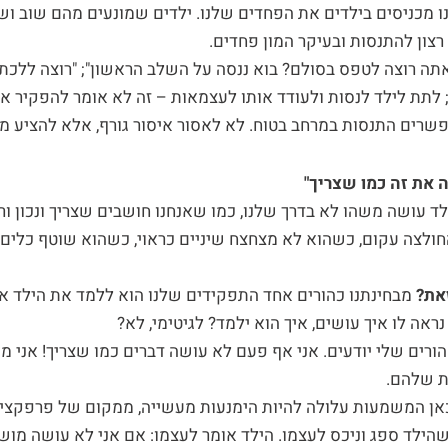
ו מכניסים בילדים את הפחדים שלנו. ילדים שמונעים מהם שוב וש
צון להתנסות ובעיקר המון פחדים.
תה רוצה לטפס בסולם? בוא ננסה על השלב הראשון"; "רוצה ללכת ב
לתת לילד לנסות ולעודד אותו לעצמאות – זה לא אומר להפקיר או
פשרים התנסות במרחב בטוח. לא לאסור איסור גורף, אלא להציע מ
ה את זה כמו שצריך"
ד עושה משהו לא בדרך שלנו, כמו שאנחנו חושבים שצריך ונכון ור
לצה עקום, כשהוא לא מצחצח שיניים כראוי, כשהוא שוטף כלים 
זאת?
מבחינתנו כהורים אחד התפקידים שלנו הוא ללמד את הילד אי
ראה לו איך עושים, איך הוא ילמד? לגיטימי, לא?
ורים שלי יודעים. אני אף פעם לא עושה דברים כמו שצריך! אני מא
ת שלהם.
אן המשמעות עלולה להיות הימנעות מעשייה, ממקום של פרפקציו
הילד ספג וניכס לעצמו. הילד אומר לעצמו: אם אני לא עושה מוש