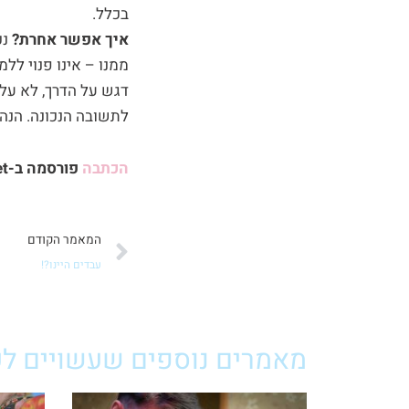
בכלל.
איך אפשר אחרת?
נכ
ממנו – אינו פנוי ללמ
דגש על הדרך, לא על
לתשובה הנכונה. הנה
הכתבה
פורסמה ב-ynet הורים 30.4.2017
קודם
המאמר הקודם
עבדים היינו?!
מאמרים נוספים שעשויים לענ