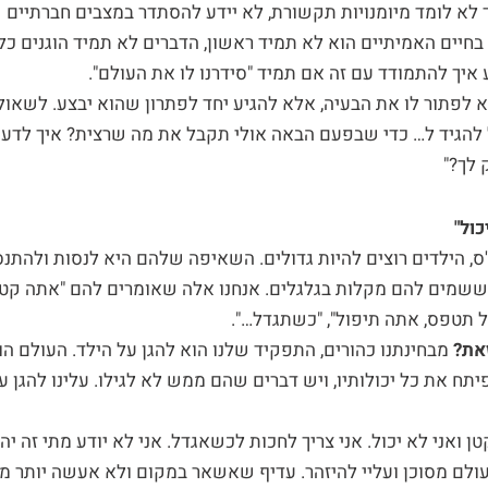
 לא לומד מיומנויות תקשורת, לא יידע להסתדר במצבים חברתיים ש
 בחיים האמיתיים הוא לא תמיד ראשון, הדברים לא תמיד הוגנים כלפ
 איך להתמודד עם זה אם תמיד "סידרנו לו את העולם".
 לפתור לו את הבעיה, אלא להגיע יחד לפתרון שהוא יבצע. לשאול,
 להגיד ל… כדי שבפעם הבאה אולי תקבל את מה שרצית? איך לדע
לך?"
ול"
ס, הילדים רוצים להיות גדולים. השאיפה שלהם היא לנסות ולהתנסו
ששמים להם מקלות בגלגלים. אנחנו אלה שאומרים להם "אתה קטן, 
אל תטפס, אתה תיפול", "כשתגדל…".
זאת?
מבחינתנו כהורים, התפקיד שלנו הוא להגן על הילד. העולם הו
פיתח את כל יכולותיו, ויש דברים שהם ממש לא לגילו. עלינו להגן על
טן ואני לא יכול. אני צריך לחכות לכשאגדל. אני לא יודע מתי זה יה
ולם מסוכן ועליי להיזהר. עדיף שאשאר במקום ולא אעשה יותר מדי