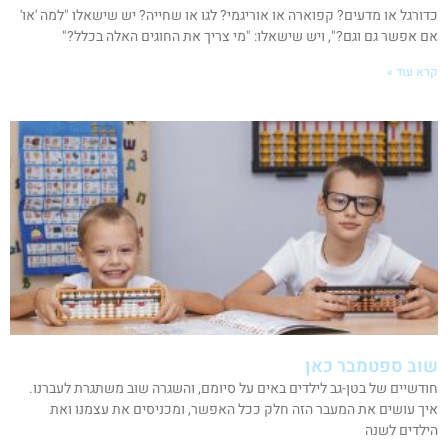
כדורגל או מדעים? קפוארה או אוריגמי? לגו או שחייה? יש שישאלו "למה 'או'
אם אפשר גם וגם?", ויש שישאלו: "מי צריך את החוגים האלה בכלל?"
קרא עוד »
שוב ספטמבר כאן
חודשיים של בטן-גב לילדים באים על סיומם, והשגרה שוב משתגרת לעברנו.
איך עושים את המעבר הזה חלק ככל האפשר, ומכניסים את עצמנו ואת
הילדים לשנה