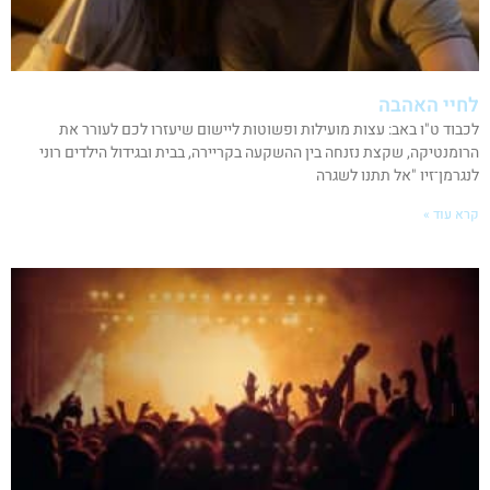
לחיי האהבה
לכבוד ט"ו באב: עצות מועילות ופשוטות ליישום שיעזרו לכם לעורר את
הרומנטיקה, שקצת נזנחה בין ההשקעה בקריירה, בבית ובגידול הילדים רוני
לנגרמן־זיו "אל תתנו לשגרה
קרא עוד »