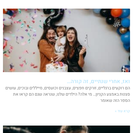
ואז, אחרי שנתיים, זה קורה…
הם רוקעים ברגליים, זורקים חפצים, עצבנים וכועסים, מייללים ובוכים, עושים
סצנות באמצע הקניון… מי אלה? הילדים שלנו, שנראה שגם הם קראו את
הספר הזה שאומר
קרא עוד »