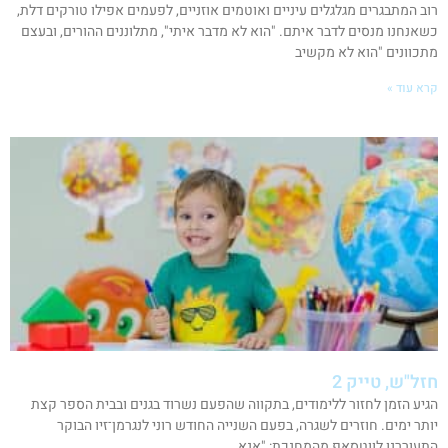
רוב המתבגרים מגלגלים עיניים ואוטמים אוזניים, לפעמים אפילו טורקים דלת,
כשאנחנו מנסים לדבר איתם. "הוא לא מדבר איתי", מתלוננים ההורים, ובעצם
מתכוונים "הוא לא מקשיב
קרא עוד »
חזל"ש, טייק 2
הגיע הזמן לחזור ללימודים, בתקווה שהפעם נשרוד בגנים ובבית הספר קצת
יותר ימים. חוזרים לשגרה, בפעם השנייה החודש רוני לנגרמן־זיו הבוקר
התעוררנו לווטסאפ מהמחנכת: "אנא