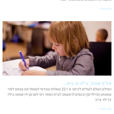
קרא עוד »
אל"ף אוהל, בי"ת זה בית…
המילון השלם לעולים לכיתה א' ו־22 שאלות שכדאי לשאול את עצמנו לפני
שאנחנו (והילדים) נכנסים לראשונה לבית הספר רוני לנגרמן־זיו אמונה בילד:
כל ילד צריך
קרא עוד »