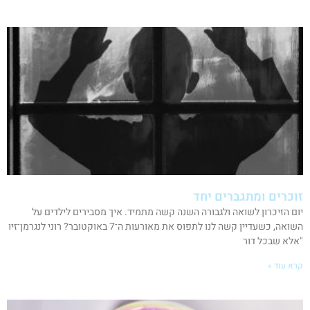
זוכרים ומתגברים יחד
יום הזיכרון לשואה ולגבורה השנה קשה מתמיד. איך מסבירים לילדים על
השואה, כשעדיין קשה לנו לתפוס את מאורעות ה־7 באוקטובר? רוני לנגרמן־זיו
"אלא שבכל דור
קרא עוד »