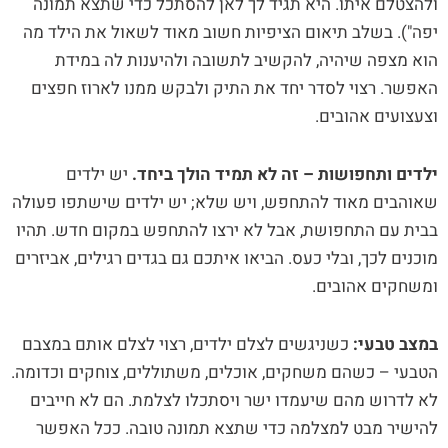
ולהצטלם איתו. היא תגיד לך לאן להסתכל כדי שתצא תמונה
יפה"). בשלב תיאום הציפיות חשוב מאוד לשאול את הילד מה
הוא מצפה שיהיה, להקשיב לתשובה ולהיענות לה במידת
האפשר. רצוי לסדר יחד את התיק ולבקש ממנו לארוז חפצים
וצעצועים אהובים.
ילדים ותחפושות – זה לא תמיד הולך ביחד.
יש ילדים
שאוהבים מאוד להתחפש, ויש שלא; יש ילדים שישתפו פעולה
בבית עם התחפושת, אבל לא ירצו להתחפש במקום חדש. תהיו
מוכנים לכך, ובלי כעס. הביאו איתכם גם בגדים רגילים, אביזרים
ומשחקים אהובים.
במצב טבעי:
כשניגשים לצלם ילדים, רצוי לצלם אותם במצבם
הטבעי – כשהם משחקים, אוכלים, משתוללים, צוחקים וכדומה.
לא לדרוש מהם שיעמדו ישר ויסתכלו לצלמת. הם לא חייבים
להישיר מבט למצלמה כדי שתצא תמונה טובה. ככל האפשר