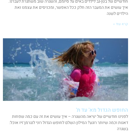
חודשיים של בטן-גב לילדים באים על סיומם, והשגרה שוב משתגרת לעברנו.
איך עושים את המעבר הזה חלק ככל האפשר, ומכניסים את עצמנו ואת
הילדים לשנה
קרא עוד »
החופש הגדול מא' עד ת'
לפנינו חודשיים של יציאה מהשגרה – איך עושים את זה עם כמה שפחות
דאגות וכמה שיותר רוגע? המילון השלם לחופש הגדול רוני לנגרמן־זיו אוכל:
בשגרה