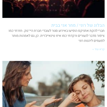
הבלוג של רוני / מחר אני בבית
חברי להקת אתניקס הופיעו באירוע סגור לעובדי חברת היי־טק. חזרתי כמו
ציפור מדבר לנעורים ורקדתי כמו איזו טינאייג'רית. כן, גם לאמהות מותר
לפעמים ליהנות רוני
קרא עוד »