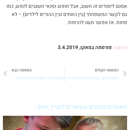
אמנם לימודים זה חשוב, אבל חופש ופנאי חשובים לנפש, כמו
גם לקשר המשפחתי (בין האחים ובין ההורים לילדים) – לא
פחות. אז אפשר מעט להרפות.
הכתבה
פורסמה במאקו, 3.4.2019
קודם
ה
המאמר הקודם
המאמר הבא
משפטים ש… בקשת סליחה מהילדים
משפטים ש… מונעים מהילדים להיות עצמאים
מאמרים נוספים שעשויים לעניין אותך: