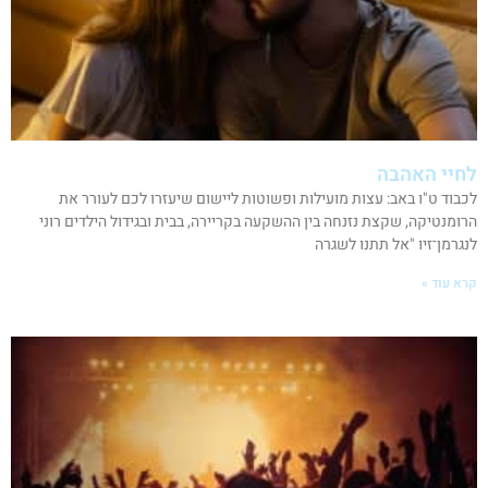
לחיי האהבה
לכבוד ט"ו באב: עצות מועילות ופשוטות ליישום שיעזרו לכם לעורר את
הרומנטיקה, שקצת נזנחה בין ההשקעה בקריירה, בבית ובגידול הילדים רוני
לנגרמן־זיו "אל תתנו לשגרה
קרא עוד »