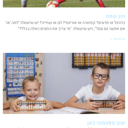
חוג שמח
כדורגל או מדעים? קפוארה או אוריגמי? לגו או שחייה? יש שישאלו "למה 'או'
אם אפשר גם וגם?", ויש שישאלו: "מי צריך את החוגים האלה בכלל?"
קרא עוד »
שוב ספטמבר כאן