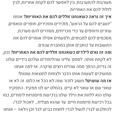
מעורבות להתערבות; בין לאפשר להם לקחת אחריות, לבין
לזלול להם את האחריות.
איך זה נראה כשאנחנו זוללים להם את האחריות?
אנחנו
"יושבים להם על הראש", מזכירים ומזכירים, חופרים ונואמים,
עוזרים ודוחפים עד כדי מכריחים, מסדרים להם מערכת,
מסכמים להם למבחנים, ולפעמים אפילו אומרים להם את
התשובות עד כותבים אותן במחברת עבורם.
ומה זה גורם לילדים כשאנחנו זוללים להם את האחריות?
נכון,
לא לקחת אותה. לסמוך עלינו שהלימודים שלהם בידיים שלנו.
זה בדיוק ההפך ממה שהיינו רוצים שיקרה. אז למה אנחנו
ממשיכים לעשות אותו הדבר ולצפות לתוצאות שונות?
אז מה עושים?
חשוב לזכור שזה לא הכל או כלום. זה לא או
שאני שם או שאני לא קיים. בהחלט יש לנו תפקיד. התפקיד
שלנו הוא ללוות את הילד שלנו ברכישת מיומנויות לימודים, כמו
בכל רכישת מיומנות חיים. עד שהוא מצליח… לאכול לבד/
להתלבש לבד/ לנעול לבד/ לחצות כביש לבד וכן הלאה – אנחנו