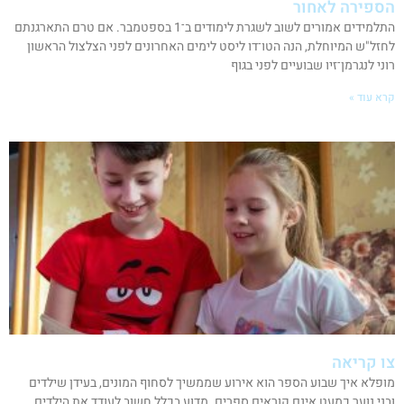
הספירה לאחור
התלמידים אמורים לשוב לשגרת לימודים ב־1 בספטמבר. אם טרם התארגנתם
לחזל"ש המיוחלת, הנה הטו־דו ליסט לימים האחרונים לפני הצלצול הראשון
רוני לנגרמן־זיו שבועיים לפני בגוף
קרא עוד »
צו קריאה
מופלא איך שבוע הספר הוא אירוע שממשיך לסחוף המונים, בעידן שילדים
ובני נוער כמעט אינם קוראים ספרים. מדוע בכלל חשוב לעודד את הילדים