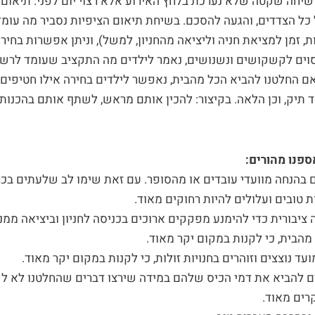
שיחה שקטה שלא נערכת בלחץ האירוע אלא רצוי יום לפני. תיאום צ
ל הצדדים, והגעה להסכם. בשיחת תיאום הציפיות נסביר מה עומד
 זמן למציאת חניה וליציאה מהחניון, למשל), וניתן אפשרות בחיר
וים לקשקושים ונשנושים, נאמר לילדים מה התקציב שעומד לרש
 אם החלטנו להביא הכל מהבית, נאפשר לילדים בחירה אילו חטיפים
חד תיק, וכן הלאה. בקיצור: להכין אותם מראש, לשתף אותם בהכנות
פנו מהורים:
ם בהנחה מוועדי עובדים או מהסופר. עם זאת שימו לב שלעתים בכ
טובים ועלולים להיות רחוקים מאוד.
 ציבורית כדי להימנע מפקקים ארוכים בכניסה לחניון וביציאה ממנו
 מהבית, כי לקנות במקום יקר מאוד.
ועד נוצצים וזוהרים בחנויות זולות, כי לקנות במקום יקר מאוד.
ם להביא את דמי הכיס שלהם במידה שירצו דברים שהחלטנו לא לקנ
רים מאוד.