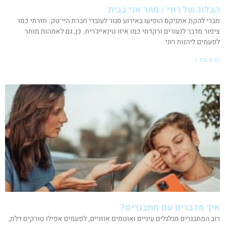
הבלוג של רוני / מחר אני בבית
חברי להקת אתניקס הופיעו באירוע סגור לעובדי חברת היי־טק. חזרתי כמו
ציפור מדבר לנעורים ורקדתי כמו איזו טינאייג'רית. כן, גם לאמהות מותר
לפעמים ליהנות רוני
קרא עוד »
איך מדברים עם מתבגרים?
רוב המתבגרים מגלגלים עיניים ואוטמים אוזניים, לפעמים אפילו טורקים דלת,