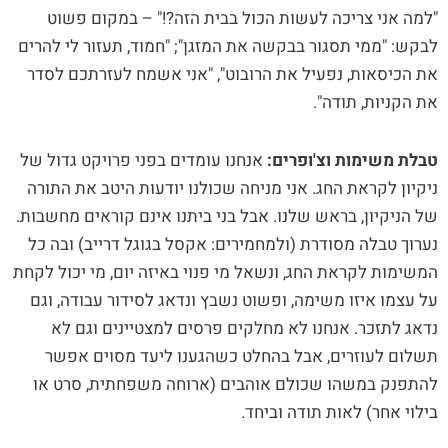
"למה אני צריכה לעשות הכול בבית הזה?!" – במקום פשוט
לבקש: "ממי תסגור בבקשה את המזגן"; "חמוד, תעזור לי להרים
את הכיסאות, נפעיל את הרובוט", "אני אשמח לעזרתכם לסדר
את הקניות, תודה".
טבלת משימות וצ'ופרים:
אנחנו עומדים בפני פרויקט גדול של
ניקיון לקראת החג. אני מניחה שכולנו יודעות היטב את התורה
של הניקיון, בראש שלנו. אבל בני ביתנו אינם קוראים מחשבות.
נערוך טבלה מסודרת (ולמחמירים: אקסל בגוגל דרייב) ובה כל
המשימות לקראת החג, ונשאל מי פנוי באיזה יום, מי יכול לקחת
על עצמו איזו משימה, ופשוט נשבץ ונדאג לסידור עבודה, וגם
נדאג לתזכר. אנחנו לא מחלקים פרסים למצטיינים וגם לא
תשלום לעוזרים, אבל בהחלט כשהגענו ליעד מסוים אפשר
להתפנק במשהו שכולם אוהבים (ארוחה משפחתית, סרט או
בילוי אחר) לאות תודה וביחד.