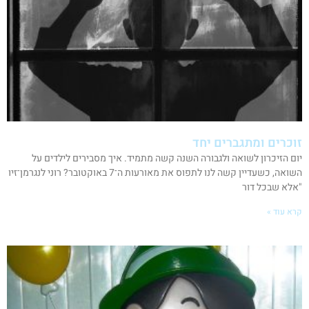
זוכרים ומתגברים יחד
יום הזיכרון לשואה ולגבורה השנה קשה מתמיד. איך מסבירים לילדים על
השואה, כשעדיין קשה לנו לתפוס את מאורעות ה־7 באוקטובר? רוני לנגרמן־זיו
"אלא שבכל דור
קרא עוד »