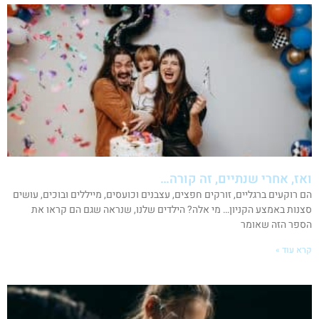
ואז, אחרי שנתיים, זה קורה…
הם רוקעים ברגליים, זורקים חפצים, עצבנים וכועסים, מייללים ובוכים, עושים
סצנות באמצע הקניון… מי אלה? הילדים שלנו, שנראה שגם הם קראו את
הספר הזה שאומר
קרא עוד »