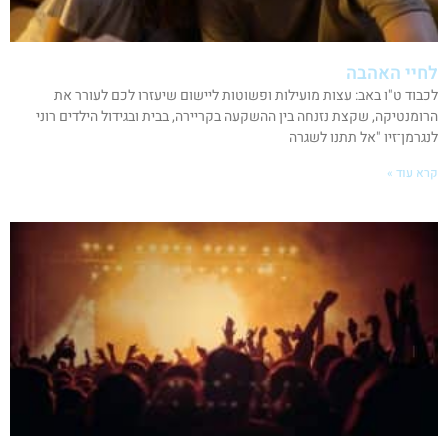
לחיי האהבה
לכבוד ט"ו באב: עצות מועילות ופשוטות ליישום שיעזרו לכם לעורר את
הרומנטיקה, שקצת נזנחה בין ההשקעה בקריירה, בבית ובגידול הילדים רוני
לנגרמן־זיו "אל תתנו לשגרה
קרא עוד »