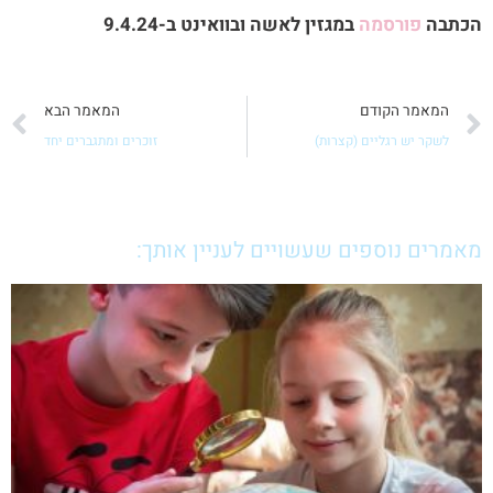
הכתבה
פורסמה
במגזין לאשה ובוואינט ב-9.4.24
קודם
ה
המאמר הקודם
המאמר הבא
לשקר יש רגליים (קצרות)
זוכרים ומתגברים יחד
מאמרים נוספים שעשויים לעניין אותך: