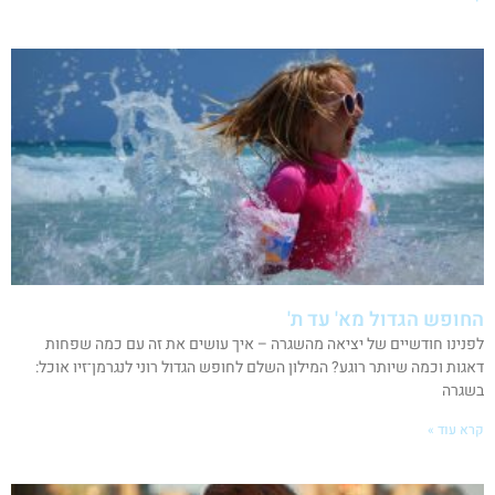
החופש הגדול מא' עד ת'
לפנינו חודשיים של יציאה מהשגרה – איך עושים את זה עם כמה שפחות
דאגות וכמה שיותר רוגע? המילון השלם לחופש הגדול רוני לנגרמן־זיו אוכל:
בשגרה
קרא עוד »