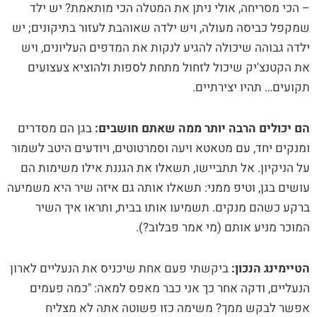
– הכי מסריחה, אולי ניתן את המטלה הכי מותאמת? יש ילד
שמקפל כביסה מעולה, ויש ילדה שאוהבת לעזור בתיקונים; יש
ילדה גבוהה שיכולה להגיע לנקות את המדפים העליונים, ויש
את הקטנצ'יק שיכול לזחול מתחת לספות ולהוציא צעצועים
תקועים… תהיו יצירתיים.
הם יכולים הרבה יותר ממה שאתם חושבים:
בגן הם מסדרים
ומנקים יחד, עם מטאטא ויעה וסמרטוטים, ויודעים היטב לשמור
על הניקיון. אל תתביישו, תשאלו את הגננת אילו משימות הם
עושים בגן, וטיפ ממני: תשאלו אותה גם איזה שיר היא משמיעה
ברקע כשהם מנקים. תשמיעו אותו בבית, ותראו איך השיר
המוכר מניע אותם (מי אמר פבלוב?).
הטיימינג הנכון:
ביקשתי פעם אחת שיכניס את הנעליים לארון
הנעליים, ודקה אחר כך אני כבר מאפס למאה: "כמה פעמים
אפשר לבקש ממך? משימה כזו פשוטה אתה לא מצליח