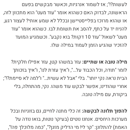
לעשות?!"; אז לשמור אנרגיות, וכאשר מבקשים בפעם
הראשונה, לבדוק האם כשהוא אומר "עוד מעט" הוא מתכוון לזה,
או שהוא מרוכז בפלייסטיישן ובכלל לא שמע אותי? לעצור רגע,
להניח יד על כתף, להסב את תשומת לבו. כשהוא אומר "עוד
מעט" לשאול "עוד 10 דקות? בוא נקבע". וכשמגיע המועד
להזכיר שהגיע הזמן לעמוד במילה שלו.
מילה טובה או שתיים:
עזר במשהו קטן, עזר אפילו חלקית?
לומר "תודה, וכל הכבוד על…", ו"איך עזרת לנו", ו"איך בזכותך
הבית נראה נקי יותר". בלי "אבל לא עשית…" ו"למה לא סיימת?!";
אחרי שהודינו, אפשר לבקש עוד משהו. נקי, מהתחלה, בלי
ביקורת, עם מילה טובה.
להפוך תלונה לבקשה:
זה כלי מתנה לחיים, גם בזוגיות ובכל
מערכות היחסים. אנחנו נוטים (בעיקר נוטות, בואו נודה על
האמת) להתלונן: "קר לי! מי הדליק מזגן?", "כמה מלוכלך פה!",