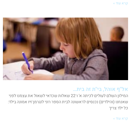
קרא עוד »
אל"ף אוהל, בי"ת זה בית…
המילון השלם לעולים לכיתה א' ו־22 שאלות שכדאי לשאול את עצמנו לפני
שאנחנו (והילדים) נכנסים לראשונה לבית הספר רוני לנגרמן־זיו אמונה בילד:
כל ילד צריך
קרא עוד »