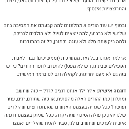
ארוכים בישיבות הוועד ושלא לדבר על קבוצת הווטסאפ, ריצות
והתרוצצויות אינסוף.
ובסוף יש עוד הורים שמתלוננים למה קבעתם את המסיבה ביום
שלישי ולא ברביעי, למה יוצאים לטיול ולא הולכים לבריכה,
ולמה ביקשתם סלט ולא עוגה. וכמובן, כל זה בהתנדבות!
אז למה אנחנו בכל זאת ממשיכות (וממשיכים! כבוד לאבות
הפעילים שבינינו, ויש לא מעט!) להתנדב לוועד ההורים? כי יש
בזה גם לא מעט יתרונות, לקהילה וגם לנו ברמה האישית.
דוגמה אישית:
איזה ילד אנחנו רוצים לגדל – כזה שיושב
ומתלונן כמו ההורים האלה מהפתיח, או כזה שתורם, יוזם, עוזר
ועושה? ככל שנהיה בעצמנו האנשים שאנחנו רוצים שהילדים
שלנו יהיו, כן עולה הסיכוי שזה יקרה. ככל שניתן בעצמנו דוגמה
אישית לערכים שחשובים לנו, סביר להניח שהילדים יאמצו