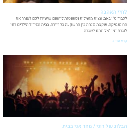
לחיי האהבה
לכבוד ט"ו באב: עצות מועילות ופשוטות ליישום שיעזרו לכם לעורר את
הרומנטיקה, שקצת נזנחה בין ההשקעה בקריירה, בבית ובגידול הילדים רוני
לנגרמן־זיו "אל תתנו לשגרה
קרא עוד »
הבלוג של רוני / מחר אני בבית