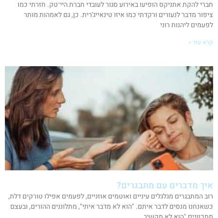
חברי להקת אתניקס הופיעו באירוע סגור לעובדי חברת היי־טק. חזרתי כמו
ציפור מדבר לנעורים ורקדתי כמו איזו טינאייג'רית. כן, גם לאמהות מותר
לפעמים ליהנות רוני
קרא עוד »
איך מדברים עם מתבגרים?
רוב המתבגרים מגלגלים עיניים ואוטמים אוזניים, לפעמים אפילו טורקים דלת,
כשאנחנו מנסים לדבר איתם. "הוא לא מדבר איתי", מתלוננים ההורים, ובעצם
מתכוונים "הוא לא מקשיב