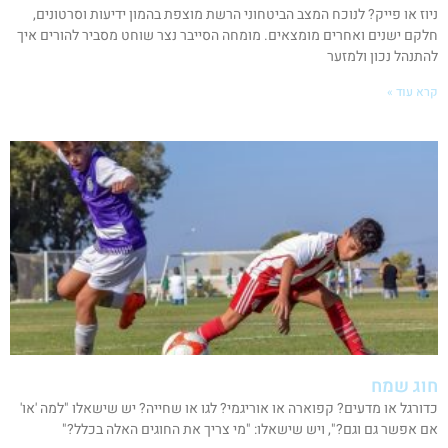
ניוז או פייק? לנוכח המצב הביטחוני הרשת מוצפת בהמון ידיעות וסרטונים,
חלקם ישנים ואחרים מומצאים. מומחה הסייבר נצר שוחט מסביר להורים איך
להתנהל נכון ולמזער
קרא עוד »
חוג שמח
כדורגל או מדעים? קפוארה או אוריגמי? לגו או שחייה? יש שישאלו "למה 'או'
אם אפשר גם וגם?", ויש שישאלו: "מי צריך את החוגים האלה בכלל?"