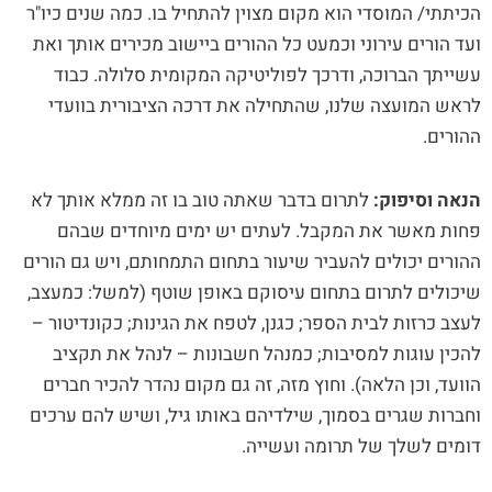
הכיתתי/ המוסדי הוא מקום מצוין להתחיל בו. כמה שנים כיו"ר
ועד הורים עירוני וכמעט כל ההורים ביישוב מכירים אותך ואת
עשייתך הברוכה, ודרכך לפוליטיקה המקומית סלולה. כבוד
לראש המועצה שלנו, שהתחילה את דרכה הציבורית בוועדי
ההורים.
הנאה וסיפוק:
לתרום בדבר שאתה טוב בו זה ממלא אותך לא
פחות מאשר את המקבל. לעתים יש ימים מיוחדים שבהם
ההורים יכולים להעביר שיעור בתחום התמחותם, ויש גם הורים
שיכולים לתרום בתחום עיסוקם באופן שוטף (למשל: כמעצב,
לעצב כרזות לבית הספר; כגנן, לטפח את הגינות; כקונדיטור –
להכין עוגות למסיבות; כמנהל חשבונות – לנהל את תקציב
הוועד, וכן הלאה). וחוץ מזה, זה גם מקום נהדר להכיר חברים
וחברות שגרים בסמוך, שילדיהם באותו גיל, ושיש להם ערכים
דומים לשלך של תרומה ועשייה.