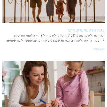
ככה זה כשיש שניים
"למה את לא מרשה לו?!"; "למה אתה לא עוזר לי?!" – תלונות וטרוניות
אין־ספור נזרקות לאוויר בין בני זוג שמגדלים יחד ילדים. אפשר לומר שזוגיות
קרא עוד »