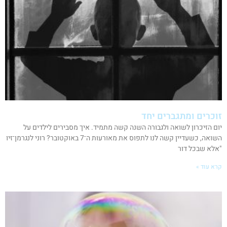
זוכרים ומתגברים יחד
יום הזיכרון לשואה ולגבורה השנה קשה מתמיד. איך מסבירים לילדים על
השואה, כשעדיין קשה לנו לתפוס את מאורעות ה־7 באוקטובר? רוני לנגרמן־זיו
"אלא שבכל דור
קרא עוד »