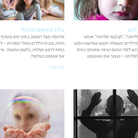
רגע
בלוז בחופש הגדול
יחה!", "תבקשי סליחה!" אנחנו
מלחמה מעל ראשנו, בחוץ חום מטורף 
הילדים כשעולה חשש שמישהו נפגע
הזויה, ובבית הילדים נטולי מסגרות – ל
רגע לפני הפעם הבאה שאנחנו באים
בטוח לרוגע ושלווה, בלשון המעטה. איך
סליחה – נעצור את האוטומט
את אוגוסט בשלום?
קרא עוד »