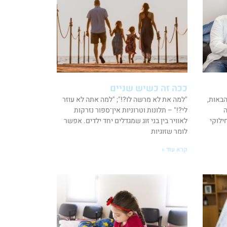
ככה זה כשיש שניים
באות,
"למה את לא מרשה לו?!"; "למה אתה לא עוזר
ה
לי?!" – תלונות וטרוניות אין־ספור נזרקות
ילוקי
לאוויר בין בני זוג שמגדלים יחד ילדים. אפשר
לומר שזוגיות
קרא עוד »