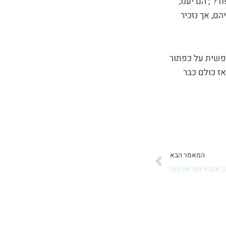
"; הם יענו,
ם, אך נזכיר
פשית על כפתור
אז כולם כבר
הבא
המאמר הבא
ה, והבכור הפך את עורו