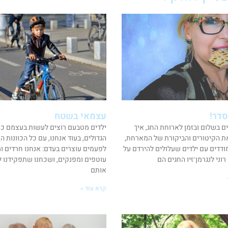
סדר!
עצמאי בשטח
ים בשלום ובזמן לארוחת החג, איך
ילדים מטבעם רוצים לעשות בעצמם כמ
ת הקיטורים והביקורת של המארחת,
הגדולים, בעוד אנחנו, עם כל הכוונות ה
ודדים עם ילדים שעלולים להירדם על
לפעמים עוצרים בעדם: אנחנו חרדים ומג
וני לנגרמן־זיו החגים הם
עוטפים ומפנקים, ושכחנו שתפקידנו ל
אותם
קרא עוד »