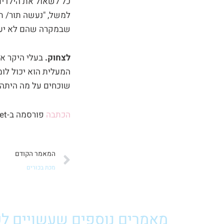
כל לשאול את הילדים
למשל, "נעשה תור/ תו
שבמקרה שהם לא יעמד
לצחוק.
בעלי היקר אל
המעלית הוא יכול לומר
שוכחים על מה היתה 
הכתבה
פורסמה ב-ynet הורים 14.10.2013
קודם
המאמר הקודם
מכת בכורים
מאמרים נוספים שעשויים לענ