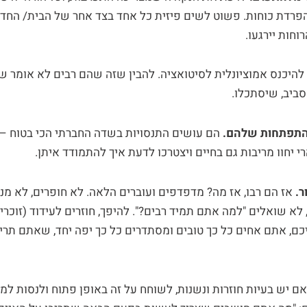
הפרדת כוחות. פשוט לשים פיזית כל אחד בצד אחר של הבית/ החדר
חות יירגעו.
היכנס אמוציונלית לסיטואציה. להבין שזה שהם רבים לא אומר שאנ
סביב, שיסתכלו.
תפתחות שלהם.
הם עושים התנסויות בשדה החברתי הכי בטוח –
י יחוו מריבות גם בחיים ויצטרכו לדעת איך להתמודד איתן.
ר.
אז הם רבו, אז מה? מדפדפים ועוברים הלאה. לא חופרים, לא מנפ
לא שואלים "למה אתם תמיד רבים?". להיפך, חוזרים לעידוד (זוכרים?
כם, אתם אחים כל כך טובים ומסתדרים כל כך יפה יחד, שאתם תרי
ם יש בעיות חוזרות ונשנות, לשוחח על זה באופן פתוח ולנסות למצ