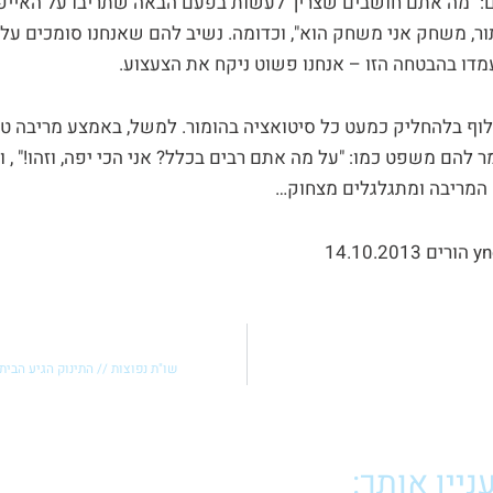
: "מה אתם חושבים שצריך לעשות בפעם הבאה שתריבו על האייפוד?
ר, משחק אני משחק הוא", וכדומה. נשיב להם שאנחנו סומכים עליה
ו בהבטחה הזו – אנחנו פשוט ניקח את הצעצוע.
וף בלהחליק כמעט כל סיטואציה בהומור. למשל, באמצע מריבה ט
 להם משפט כמו: "על מה אתם רבים בכלל? אני הכי יפה, וזהו!" , ו
המריבה ומתגלגלים מצחוק…
שו"ת נפוצות // התינוק הגיע הבית
יין אותך: