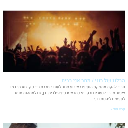
הבלוג של רוני / מחר אני בבית
חברי להקת אתניקס הופיעו באירוע סגור לעובדי חברת היי־טק. חזרתי כמו
ציפור מדבר לנעורים ורקדתי כמו איזו טינאייג'רית. כן, גם לאמהות מותר
לפעמים ליהנות רוני
קרא עוד »