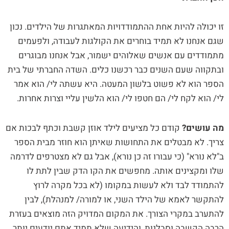
זו יכולה להיות אחת ההתמודדויות המאתגרות של הילדים. נכון
שגם אנחנו לא תמיד בוחרים את הקולגות לעבודה, ולפעמים
מתמודדים עם אנשים שאלוהים ישמור, אבל אנחנו מבוגרים
ובתקווה שעם השנים כבר רכשנו כלים. השדה החברתי של בית
הספר הוא לא פשוט בלשון המעטה. היא עשתה לי/ הוא אמר
לי/ הוא לקח לי/ הם חטפו לי/ הוא הלשין עליי וצרות אחרות.
מה עושים?
קודם כל מציעים לילד אוזן קשבת וכתף לבכות אם
צריך. לא מבטלים את התחושות שאיתן הוא חוזר מבית הספר
ב"לא נורא" (כי עבורו זה כן נורא), אבל גם לא מצטרפים לדרמה
שלו ומקצינים אותה. מחפשים את הקו הדק שבין לתת לו
להתמודד לבד ולא לעשות במקומו (לא בכל מקרה לרוץ
להתקשר לאמא של הילד השני, או למורה/ למנהלת), לבין
להתערב במקרי הצורך. את המקום המדויק הזה מוצאים בעזרת
הרבה הקשבה וסבלנות, והידיעה שלא תמיד אתם יודעים יותר