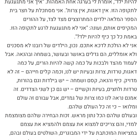
להיות ילד", אומרת לי בערגה אחת האמהות. "איך אני מתגעגעת
לתקופה הזו. אין דאגות, אין צרות". אני מסתכלת על חצר בית
הספר המלאה ילדים המתרוצצים מצד לצד, על ההורים
המקיפים אותם, ועונה: "אני לא מתגעגעת לרגע לתקופה הזו.
באמת כל כך כיף להיות ילד?".
אני לא הולכת לדכא אתכם. נכון, הילדים של רובנו לא מסכנים
ולא אומללים, הם גדלים באושר ובעושר, בשמחה ובהנאה. אבל
לעמוד מהצד ולבכות על כמה קשה להיות הורים, על כמה
דאגות, טרדות, צרות ובעיות יש לנו, וכמה קלים חייהם – זה לא
מדויק. כיף והנאה, קסם ושמחה – יש בילדות וגם בהורות,
טרדות ולחצים, בעיות וקשיים – יש גם כן לשני הצדדים. זה
אמנם נראה לנו כמו צרות של גמדים, אבל עבורם זה עולם
ומלואו – כי זה כל העולם שלהם.
ובעולם שלהם הכל נתון מראש. זכות הבחירה שלהם מצומצמת
למדי, והם צריכים למצוא את עצמם ולהמציא את עצמם
במציאות המוכתבת על ידי המבוגרים, השולטים בעולם ובהם,