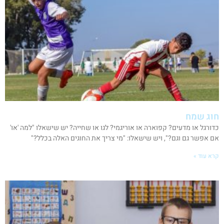
חוג שמח
כדורגל או מדעים? קפוארה או אוריגמי? לגו או שחייה? יש שישאלו "למה 'או'
אם אפשר גם וגם?", ויש שישאלו: "מי צריך את החוגים האלה בכלל?"
קרא עוד »