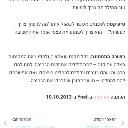
טוב מהילד מה צריך לעשות.
טיפ קטן:
לפעמים אפשר לשאול אותו "מה לדעתך צריך
לעשות?" – הוא צריך לשמוע את עצמו אומר את התשובה.
בשורה התחתונה:
בכל מקום שאפשר, ולחפש את המקומות
האלה עם פנס – לתת לילדים את זכות הבחירה. לתת להם
הרגשה שהם בוגרים ויכולים להחליט בעצמם. ואם אפשרתם
להם להחליט – חשוב כמובן שתכבדו את הבחירה.
הכתבה
פורסמה
ב-Ynet ב-10.10.2013
קודם
ה
המאמר הקודם
המאמר הבא
אמא (לא) יודעת הכול
הבלוג של רוני // מצעד הגאווה