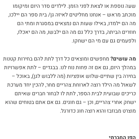
שעה נוספת או לצאת לפני הזמן. לילדים סדר היום ומיקומו
מוכתב מראש – אנחנו מחליטים לאיזה גן/ בית ספר הם יילכו,
מה הם ילמדו, באילו שעות הם נמצאים במסגרת ומתי הם
חוזרים הביתה, בדרך כלל גם מה הם ילבשו, מה הם יאכלו,
ולפעמים גם עם מי הם ישחקו.
מה עושים?
מחפשים ומוצאים כל דרך לתת להם בחירות קטנות
במהלך היום, גם אם זה פחות נוח לנו. בבגדים – לתת אפשרויות
בחירה בין שתיים-שלוש אופציות (מה ללבוש לגן), באוכל –
לשאול מה הילד רוצה לארוחת צהריים מחר, להכין יחד מערכת
כריכים שבועית לבית הספר, לתת לו לבחור חברים שאיתם
ישחק אחרי צהריים, וכן – גם חוגים. גם אם אתם בטוחים שהוא
מוצרט מבוזבז והוא רוצה חוג כדורגל.
הפן החברתי