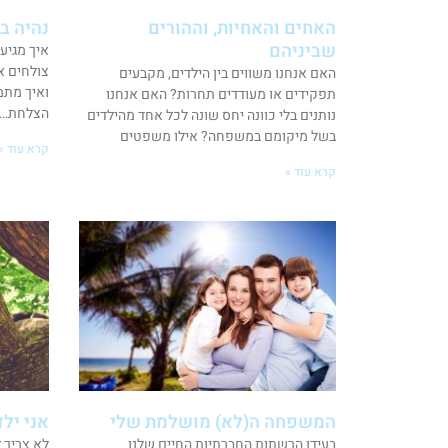
האחים והאחיות, וההורים
נהיה ב
שביניהם
איך מגיע
צולחים א
האם אנחנו משווים בין הילדים, מקבעים
ואיך מתמ
תפקידים או מעודדים תחרות? האם אנחנו
הצלחת… ר
נותנים בלי כוונה יחס שונה לכל אחד מהילדים
בשל מיקומם במשפחה? אילו משפטים
קרא עוד »
קרא עוד »
המשפחה ה(לא) מושלמת שלי
אני ילד
בעידן הרשתות החברתיות החיים שלנו
לא צריך 