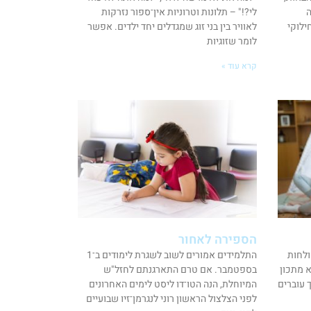
ה
לי?!" – תלונות וטרוניות אין־ספור נזרקות
ילוקי
לאוויר בין בני זוג שמגדלים יחד ילדים. אפשר
לומר שזוגיות
קרא עוד »
הספירה לאחור
ולחות
התלמידים אמורים לשוב לשגרת לימודים ב־1
א מתכון
בספטמבר. אם טרם התארגנתם לחזל"ש
 עוברים
המיוחלת, הנה הטו־דו ליסט לימים האחרונים
לפני הצלצול הראשון רוני לנגרמן־זיו שבועיים