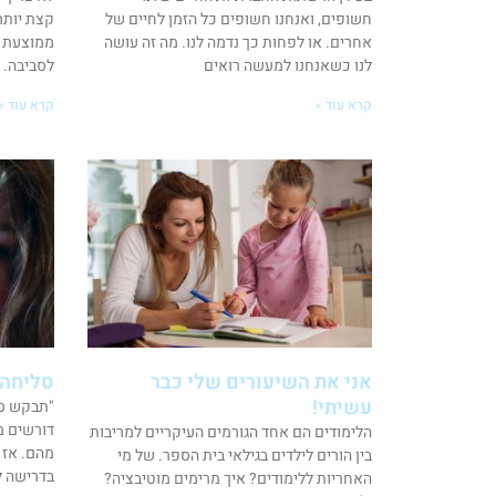
חשופים, ואנחנו חשופים כל הזמן לחיים של
קצת יותר
אחרים. או לפחות כך נדמה לנו. מה זה עושה
ממוצעת י
לנו כשאנחנו למעשה רואים
לסביבה. 
קרא עוד »
קרא עוד »
אני את השיעורים שלי כבר
סליחה 
עשיתי!
"תבקש סל
דורשים מ
הלימודים הם אחד הגורמים העיקריים למריבות
מהם. אז 
בין הורים לילדים בגילאי בית הספר. של מי
בדרישה ל
האחריות ללימודים? איך מרימים מוטיבציה?