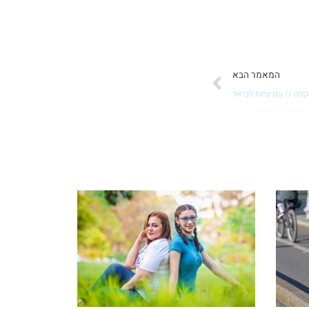
הבא
המאמר הבא
קפה // עם עינת לביאד