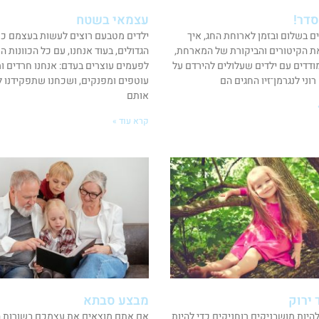
סדר!
עצמאי בשטח
ים בשלום ובזמן לארוחת החג, איך
ילדים מטבעם רוצים לעשות בעצמם כמ
ת הקיטורים והביקורת של המארחת,
הגדולים, בעוד אנחנו, עם כל הכוונות ה
ודדים עם ילדים שעלולים להירדם על
לפעמים עוצרים בעדם: אנחנו חרדים ומג
וני לנגרמן־זיו החגים הם
עוטפים ומפנקים, ושכחנו שתפקידנו ל
אותם
קרא עוד »
 ירוק
מבצע סבתא
להיות מושבניקים רוחניקים כדי להיות
אם אתם מוצאים את עצמכם בשורות ה