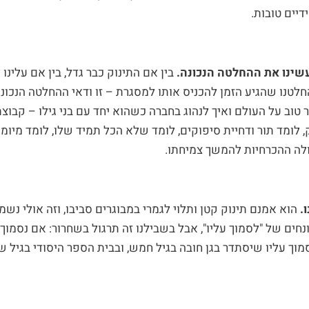
דיים טובות.
שינו את ההחלטה הנכונה.
בין אם התינוק כבר גדל, בין אם עלינו 
לטנו שהגיע הזמן להכניס אותו למסגרת – זו ודאי ההחלטה הנכונ
 טוב על העולם ואיך לנהוג בחברה כשהוא יחד עם בני גילו – קבוצת
 לומד תור ודחיית סיפוקים, לומד שלא הכל תמיד שלו, לומד מיומנ
לה ההכרחיות להמשך צמיחתו.
.
הוא אמנם תינוק קטן ותלוי לגמרי במבוגרים סביבו, וזה אולי נש
חים של "לסמוך עליו", אבל בשבילנו זה תרגול בשחרור: אם נסמוך
סמוך עליו שיסתדר בגן חובה בגיל חמש, ובבית הספר היסודי בגיל ש