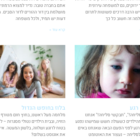
 ירוקים, גם למשפחה עירונית
אתם בחברה טובה: נדיר למצוא הרמוני
ש הרבה דרכים פשוטות לתרום
מושלמת בין דור ההורים לדור הסבים. ח
למה זה חשוב כל כך
דעות יש תמיד, ולכל משפחה
קרא עוד »
רגע
בלוז בחופש הגדול
יחה!", "תבקשי סליחה!" אנחנו
מלחמה מעל ראשנו, בחוץ חום מטורף 
הילדים כשעולה חשש שמישהו נפגע
הזויה, ובבית הילדים נטולי מסגרות – ל
רגע לפני הפעם הבאה שאנחנו באים
בטוח לרוגע ושלווה, בלשון המעטה. איך
סליחה – נעצור את האוטומט
את אוגוסט בשלום?