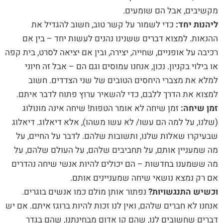
מקשיבים, אבל הם שומעים.
ליהנות יחד:
כדי לשמור על קשר טוב, חשוב להגדיל את
ההנאות. למצוא דברים ששנינו נהנים לעשות יחד – בין אם
רכיבה על אופניים, שחייה, יצירה, ובין אם יציאה לסרט, בית קפה
או בילוי בקניון. נכון, אנחנו עמוסים וגם הם – אבל זה חיוני
למלא את מצברי היחסים הטובים של שני הצדדים. חשוב
למצוא את הדרך ללבם, כדי להשאיר ערוץ פתוח לדבר איתם.
זמן שיחה:
זמן שיחה לא אומר הטפות! שיחה אינה מונולוג
(שלנו, על למה הם עשו/ לא עשו משהו), אלא דיאלוג. דיאלוג
שבעיקרו שאלות שלנו, ותשובות שלהם. לדבר על החיים, על
מה שמעניין אותם, על תחביבים שלהם, על העולם שלהם, על
מה ששמענו בחדשות – הם יכולים להיות אנשי שיחה נהדרים
אם רק נמצא נושאי שיחה שמעניינים אותם.
וכשיש התנגשויות?
נפתור אותן מולם כמו אנשים בוגרים.
אנחנו לא חברים שלהם, ואין לנו זכות להיות ברוגז איתם. אם יש
דברים שחשובים לנו, שהם קו אדום מבחינתנו, שהם בגדר