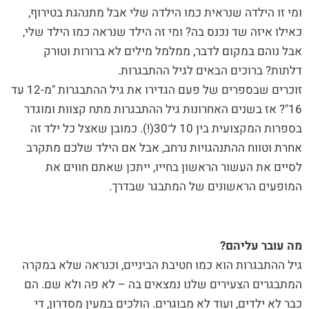
ומי זו הילדה שנראית כמו הילדה שלי אבל מתנהגת בטירוף,
כאילו איזה שד נכנס בה? ומי זה הילד שנראה כמו הילד שלי,
אבל נוהם במקום לדבר, ממלמל מילים לא ברורות וטורק
דלתות? ברוכים הבאים לגיל ההתבגרות.
זוכרים שבספרים של פעם הגדירו את גיל ההתבגרות "מ-12 עד
16"? אז בשנים האחרונות גיל ההתבגרות מתח קצוות ומוגדר
בספרות המקצועית בין 10 ל־30(!). כמובן שאצל כל ילד זה
אחרת וטווח ההתנהגויות נרחב, אבל אם הילד שלכם מתקרב
לסיים את העשור הראשון בחייו, ייתכן שאתם חווים את
המופעים הראשונים של המתבגר שבדרך.
מה עובר עליהם?
גיל ההתבגרות הוא כמו חטיבת הביניים, וכנראה שלא במקרה
המתבגרים הצעירים שלנו נמצאים בה – לא פה ולא שם. הם
כבר לא ילדים, ועוד לא מבוגרים. הולכים במעין מסדרון, די