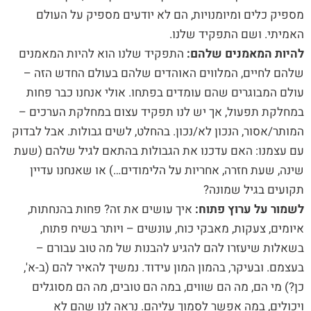
מספיק כלים ומיומנויות, הם לא יודעים מספיק על העולם
האמיתי. ושם התפקיד שלנו.
להיות המאמנים שלהם:
התפקיד שלנו הוא להיות המאמנים
שלהם לחיים, המלווים האוהדים שלהם בעולם החדש הזה –
עולם המבוגרים שהם עומדים בפתחו. אולי אנחנו כבר פחות
במחלקת תפעול, אך יש לנו תפקיד עצום במחלקת הערכים –
המותר/אסור, הנכון לא/נכון. בהחלט, לשים גבולות. אבל לבדוק
עם עצמנו: האם עדכנו את הגבולות בהתאם לגיל שלהם (שעת
שינה, שעת חזרה, אחריות על הלימודים…) או שאנחנו עדיין
תקועים בגיל שמונה?
לשמור על ערוץ פתוח:
איך עושים את זה? פחות בהנחתות,
איומים, צעקות, מאבקי כוח, עונשים – ויותר בשיח פתוח,
בשאלות שיעזרו להם להגיע להבנות של מה טוב עבורם –
בעצמם. ובעיקר, בהמון המון עידוד. נמשיך להאיר להם (ב-א',
כן?) מי הם, מה הם שווים, במה הם טובים, מה הם מסוגלים
ויכולים, במה אפשר לסמוך עליהם. נראה לנו שהם לא