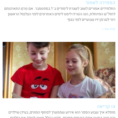
הספירה לאחור
התלמידים אמורים לשוב לשגרת לימודים ב־1 בספטמבר. אם טרם התארגנתם
לחזל"ש המיוחלת, הנה הטו־דו ליסט לימים האחרונים לפני הצלצול הראשון
רוני לנגרמן־זיו שבועיים לפני בגוף
קרא עוד »
צו קריאה
מופלא איך שבוע הספר הוא אירוע שממשיך לסחוף המונים, בעידן שילדים
ובני נוער כמעט אינם קוראים ספרים. מדוע בכלל חשוב לעודד את הילדים