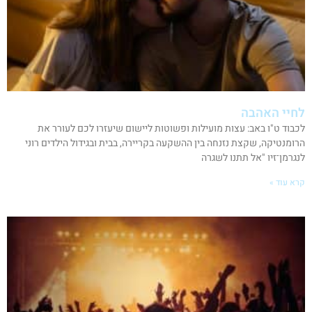
לחיי האהבה
לכבוד ט"ו באב: עצות מועילות ופשוטות ליישום שיעזרו לכם לעורר את
הרומנטיקה, שקצת נזנחה בין ההשקעה בקריירה, בבית ובגידול הילדים רוני
לנגרמן־זיו "אל תתנו לשגרה
קרא עוד »