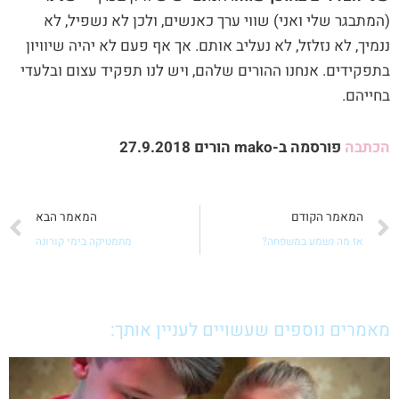
(המתבגר שלי ואני) שווי ערך כאנשים, ולכן לא נשפיל, לא
ננמיך, לא נזלזל, לא נעליב אותם. אך אף פעם לא יהיה שיוויון
בתפקידים. אנחנו ההורים שלהם, ויש לנו תפקיד עצום ובלעדי
בחייהם.
הכתבה
פורסמה ב-mako הורים 27.9.2018
קודם
ה
המאמר הקודם
המאמר הבא
אז מה נשמע במשפחה?
מתמטיקה בימי קורונה
מאמרים נוספים שעשויים לעניין אותך: