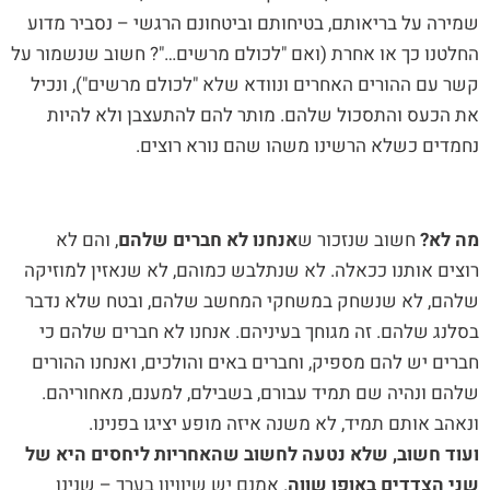
שמירה על בריאותם, בטיחותם וביטחונם הרגשי – נסביר מדוע
החלטנו כך או אחרת (ואם "לכולם מרשים…"? חשוב שנשמור על
קשר עם ההורים האחרים ונוודא שלא "לכולם מרשים"), ונכיל
את הכעס והתסכול שלהם. מותר להם להתעצבן ולא להיות
נחמדים כשלא הרשינו משהו שהם נורא רוצים.
מה לא?
חשוב שנזכור ש
אנחנו לא חברים שלהם
, והם לא
רוצים אותנו ככאלה. לא שנתלבש כמוהם, לא שנאזין למוזיקה
שלהם, לא שנשחק במשחקי המחשב שלהם, ובטח שלא נדבר
בסלנג שלהם. זה מגוחך בעיניהם. אנחנו לא חברים שלהם כי
חברים יש להם מספיק, וחברים באים והולכים, ואנחנו ההורים
שלהם ונהיה שם תמיד עבורם, בשבילם, למענם, מאחוריהם.
ונאהב אותם תמיד, לא משנה איזה מופע יציגו בפנינו.
ועוד חשוב, שלא נטעה לחשוב שהאחריות ליחסים היא של
שני הצדדים באופן שווה
. אמנם יש שיוויון בערך – שנינו