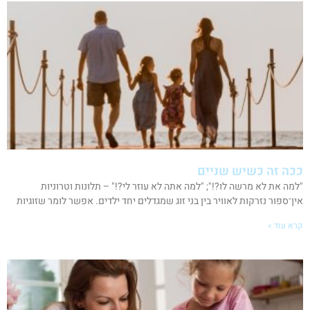
ככה זה כשיש שניים
"למה את לא מרשה לו?!"; "למה אתה לא עוזר לי?!" – תלונות וטרוניות
אין־ספור נזרקות לאוויר בין בני זוג שמגדלים יחד ילדים. אפשר לומר שזוגיות
קרא עוד »