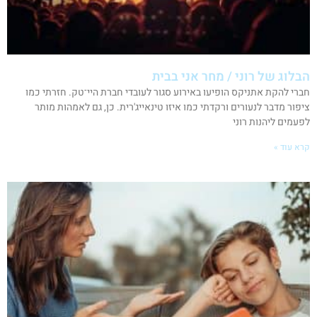
הבלוג של רוני / מחר אני בבית
חברי להקת אתניקס הופיעו באירוע סגור לעובדי חברת היי־טק. חזרתי כמו
ציפור מדבר לנעורים ורקדתי כמו איזו טינאייג'רית. כן, גם לאמהות מותר
לפעמים ליהנות רוני
קרא עוד »