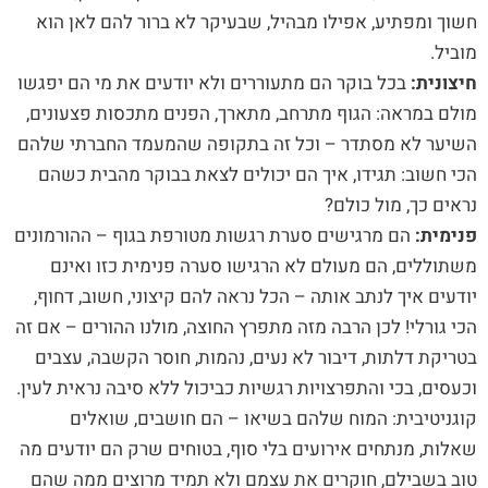
חשוך ומפתיע, אפילו מבהיל, שבעיקר לא ברור להם לאן הוא
מוביל.
חיצונית:
בכל בוקר הם מתעוררים ולא יודעים את מי הם יפגשו
מולם במראה: הגוף מתרחב, מתארך, הפנים מתכסות פצעונים,
השיער לא מסתדר – וכל זה בתקופה שהמעמד החברתי שלהם
הכי חשוב: תגידו, איך הם יכולים לצאת בבוקר מהבית כשהם
נראים כך, מול כולם?
פנימית:
הם מרגישים סערת רגשות מטורפת בגוף – ההורמונים
משתוללים, הם מעולם לא הרגישו סערה פנימית כזו ואינם
יודעים איך לנתב אותה – הכל נראה להם קיצוני, חשוב, דחוף,
הכי גורלי! לכן הרבה מזה מתפרץ החוצה, מולנו ההורים – אם זה
בטריקת דלתות, דיבור לא נעים, נהמות, חוסר הקשבה, עצבים
וכעסים, בכי והתפרצויות רגשיות כביכול ללא סיבה נראית לעין.
קוגניטיבית: המוח שלהם בשיאו – הם חושבים, שואלים
שאלות, מנתחים אירועים בלי סוף, בטוחים שרק הם יודעים מה
טוב בשבילם, חוקרים את עצמם ולא תמיד מרוצים ממה שהם