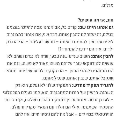
מגלים.
טוב, אז מה עושים?
גם אנחנו היינו שם:
קודם כל, אם אנחנו ננסה להיזכר בעצמנו
בגילם, זה יעזור לנו להבין אותם. דבר שני, אם אנחנו כמבוגרים
לא יודעים איך להתמודד איתם – תחשבו עליהם – הרי הם רק
ילדים, איך הם יידעו להתמודד?!
להבין אותם:
חשוב שנדע שזה טבעי, שזה לא נגדנו ושהם לא
עושים לנו דווקא! עובר עליהם משהו מאוד לא פשוט, וגם אם
הם מתנהגים לגמרי ההפך – הם זקוקים לנו עכשיו יותר מתמיד.
שנקבל אותם, שנבין אותם, שנכיל אותם.
להגדיר תפקיד מחדש:
התפקיד שלנו לא נעלם, הוא רק
השתנה. הרעיון של הורות למתבגרים הוא, כמו בעולם הטכנולוגי
– לעדכן גרסה. אנחנו עדיין בתפקיד ההורים שלהם, אך הגדרת
התפקיד השתנתה. אולי הם נולדו עם הטאץ' סקרין והעולם
הווירטואלי בכף ידם – אבל אין להם ניסיון חיים, אין להם