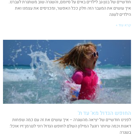
חודשיים של בטן-גב לילדים באים על סיומם, והשגרה שוב משתגרת לעברנו.
איך עושים את המעבר הזה חלק ככל האפשר, ומכניסים את עצמנו ואת
הילדים לשנה
קרא עוד »
החופש הגדול מא' עד ת'
לפנינו חודשיים של יציאה מהשגרה – איך עושים את זה עם כמה שפחות
דאגות וכמה שיותר רוגע? המילון השלם לחופש הגדול רוני לנגרמן־זיו אוכל:
בשגרה